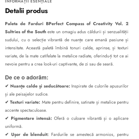
INFORMAȚII ESENȚIALE
Detalii produs
Paleta de Farduri BPerfect Compass of Creativity Vol. 2
Sultries of the South
este un omagiu adus căldurii și senzualității
sudului, cu o selecție vibrantă de nuanțe care emană pasiune și
intensitate. Această paletă îmbină tonuri calde, aprinse, și texturi
variate, de la mate catifelate la metalice radiate, oferindu-ți tot ce ai
nevoie pentru a crea look-uri captivante, de zi sau de seară.
De ce o adorăm:
✔
Nuanțe calde și seducătoare:
Inspirate de culorile apusurilor
și ale peisajelor sudice.
✔
Texturi variate:
Mate pentru definire, satinate și metalice pentru
accente spectaculoase.
✔
Pigmentare intensă:
Oferă o culoare vibrantă și o aplicare
uniformă.
✔
Ușor de blenduit:
Fardurile se amestecă armonios, pentru