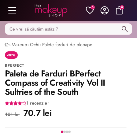
0
0
Caută pe MakeupShop
Makeup
Ochi
Palete farduri de pleoape
>
>
>
-30%
BPERFECT
Paleta de Farduri BPerfect
Compass of Creativity Vol II
Sultries of the South
1 recenzie
70.7 lei
101 lei
Stoc epuizat
Imaginea 1 din 4
Share