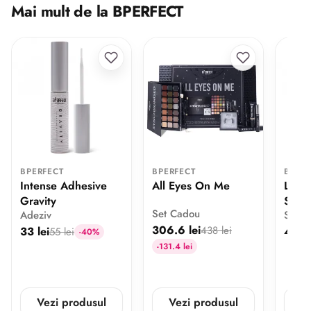
Mai mult de la BPERFECT
BPERFECT
BPERFECT
BPER
Intense Adhesive
All Eyes On Me
Longe
Gravity
Spra
Set Cadou
Adeziv
Spray
306.6 lei
438 lei
33 lei
42 le
55 lei
-40%
-131.4 lei
Vezi produsul
Vezi produsul
V