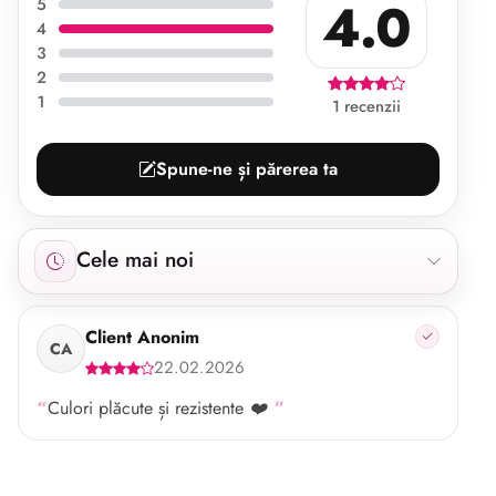
4.0
5
4
3
2
1
1 recenzii
Spune-ne și părerea ta
Afișăm 1 recenzie începând cu cele mai noi.
Cele mai noi
Client Anonim
CA
22.02.2026
Culori plăcute și rezistente ❤️