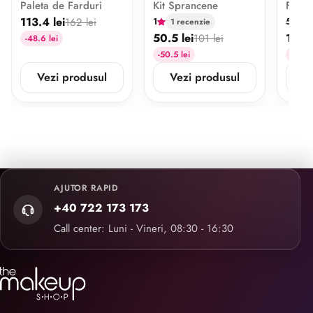
Paleta de Farduri
Kit Sprancene
Fond 
Eyebrow Pomade &
113.4 lei
Powder Duo
162 lei
1
5
1 recenzie
2 
50.5 lei
102.9
101 lei
-48.6 lei
-50.5 lei
-44.1 
Vezi produsul
Vezi produsul
V
AJUTOR RAPID
+40 722 173 173
Call center: Luni - Vineri, 08:30 - 16:30