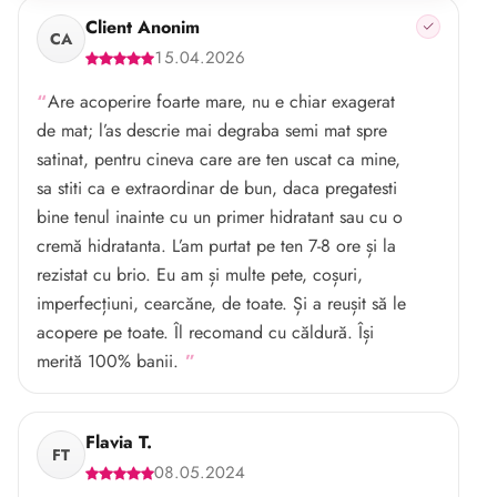
Client Anonim
CA
15.04.2026
Are acoperire foarte mare, nu e chiar exagerat
de mat; l’as descrie mai degraba semi mat spre
satinat, pentru cineva care are ten uscat ca mine,
sa stiti ca e extraordinar de bun, daca pregatesti
bine tenul inainte cu un primer hidratant sau cu o
cremă hidratanta. L’am purtat pe ten 7-8 ore și la
rezistat cu brio. Eu am și multe pete, coșuri,
imperfecțiuni, cearcăne, de toate. Și a reușit să le
acopere pe toate. Îl recomand cu căldură. Își
merită 100% banii.
Flavia T.
FT
08.05.2024