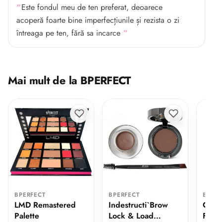
Este fondul meu de ten preferat, deoarece
acoperă foarte bine imperfecțiunile și rezista o zi
întreaga pe ten, fără sa incarce
Mai mult de la BPERFECT
BPERFECT
BPERFECT
BPER
LMD Remastered
Indestructi`Brow
Chro
Palette
Lock & Load
Foun