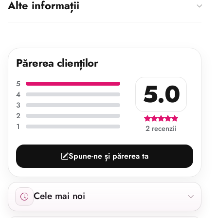
Alte informații
Părerea clienților
5.0
5
4
3
2
1
2 recenzii
Spune-ne și părerea ta
Afișăm 2 recenzii începând cu cele mai noi.
Cele mai noi