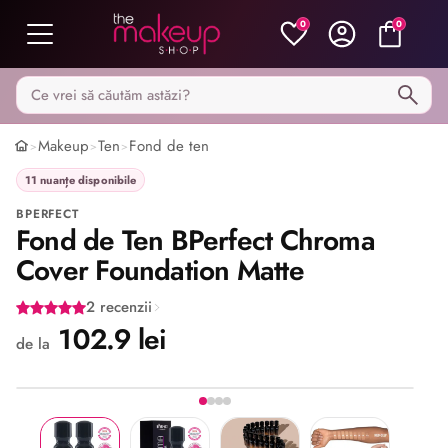
0
0
Caută pe MakeupShop
Makeup
Ten
Fond de ten
>
>
>
11 nuanțe disponibile
BPERFECT
Fond de Ten BPerfect Chroma
Cover Foundation Matte
2 recenzii
102.9 lei
de la
Imaginea 1 din 4
Share