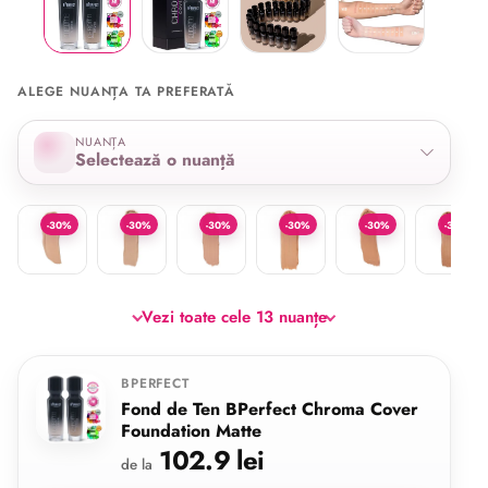
ALEGE NUANȚA TA PREFERATĂ
Selectează nuanța
NUANȚA
Selectează o nuanță
C1
W1
C2
N3
C4
N4
-30%
-30%
-30%
-30%
-30%
-30%
Vezi toate cele 13 nuanțe
BPERFECT
Fond de Ten BPerfect Chroma Cover
Foundation Matte
102.9 lei
de la