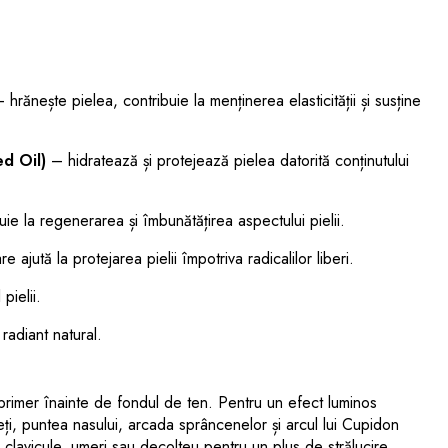
 hrănește pielea, contribuie la menținerea elasticității și susține
ed Oil)
– hidratează și protejează pielea datorită conținutului
ie la regenerarea și îmbunătățirea aspectului pielii.
e ajută la protejarea pielii împotriva radicalilor liberi.
pielii.
radiant natural.
 primer înainte de fondul de ten. Pentru un efect luminos
ți, puntea nasului, arcada sprâncenelor și arcul lui Cupidon
e clavicule, umeri sau decolteu pentru un plus de strălucire.