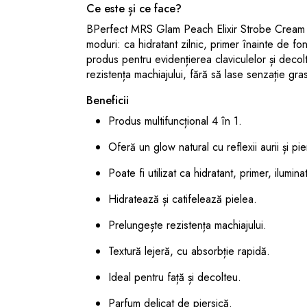
Ce este și ce face?
BPerfect MRS Glam Peach Elixir Strobe Cream ofe
moduri: ca hidratant zilnic, primer înainte de fo
produs pentru evidențierea claviculelor și deco
rezistența machiajului, fără să lase senzație gra
Beneficii
Produs multifuncțional 4 în 1.
Oferă un glow natural cu reflexii aurii și pie
Poate fi utilizat ca hidratant, primer, ilumi
Hidratează și catifelează pielea.
Prelungește rezistența machiajului.
Textură lejeră, cu absorbție rapidă.
Ideal pentru față și decolteu.
Parfum delicat de piersică.