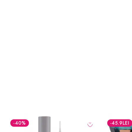
-45.9
LEI
-30
%