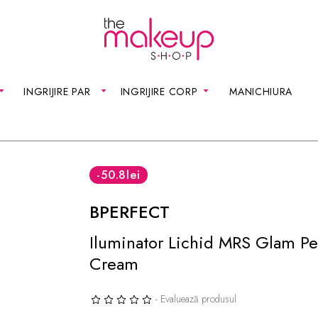
INGRIJIRE PAR
INGRIJIRE CORP
MANICHIURA
-50.8
lei
BPERFECT
Iluminator Lichid MRS Glam Pea
Cream
- Evaluează produsul