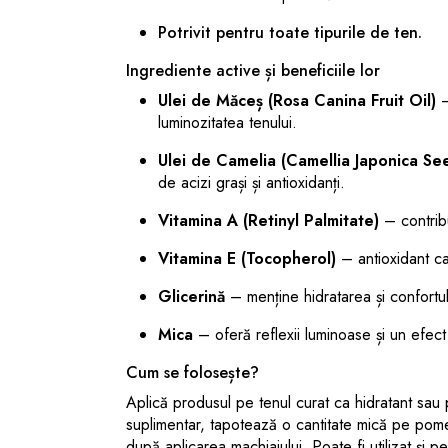
Potrivit pentru toate tipurile de ten.
Ingrediente active și beneficiile lor
Ulei de Măceș (Rosa Canina Fruit Oil)
–
luminozitatea tenului.
Ulei de Camelia (Camellia Japonica Se
de acizi grași și antioxidanți.
Vitamina A (Retinyl Palmitate)
– contribu
Vitamina E (Tocopherol)
– antioxidant car
Glicerină
– menține hidratarea și confortul 
Mica
– oferă reflexii luminoase și un efect 
Cum se folosește?
Aplică produsul pe tenul curat ca hidratant sau
suplimentar, tapotează o cantitate mică pe pome
după aplicarea machiajului. Poate fi utilizat și p