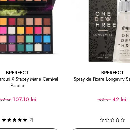
BPERFECT
BPERFECT
ixare Longevity Setting Spray
Paleta pentru Conturarea 
Elements - The Complexion E
42 lei
138.60 le
60 lei
198 lei
(1)