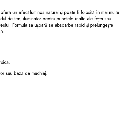
ră un efect luminos natural și poate fi folosită în mai multe
ndul de ten, iluminator pentru punctele înalte ale feței sau
lteului. Formula sa ușoară se absoarbe rapid și prelungește
să.
rsică.
nator sau bază de machiaj.