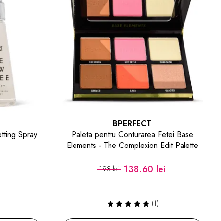
BPERFECT
Fetei Base
Corector Cosmetics Full Impact Concealer
dit Palette
i
77 lei
110 lei
10 nuante disponibile
(1)