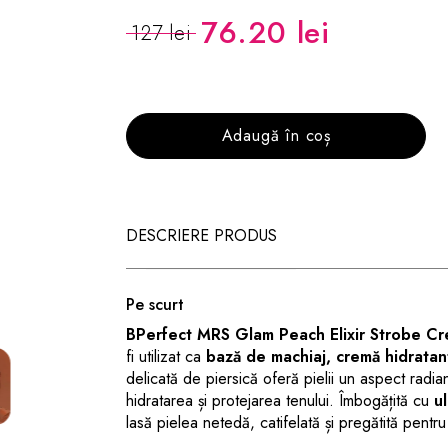
76.20 lei
127 lei
Adaugă în coș
DESCRIERE PRODUS
Pe scurt
BPerfect MRS Glam Peach Elixir Strobe C
fi utilizat ca
bază de machiaj, cremă hidratant
delicată de piersică oferă pielii un aspect radian
hidratarea și protejarea tenului. Îmbogățită cu
u
lasă pielea netedă, catifelată și pregătită pentru