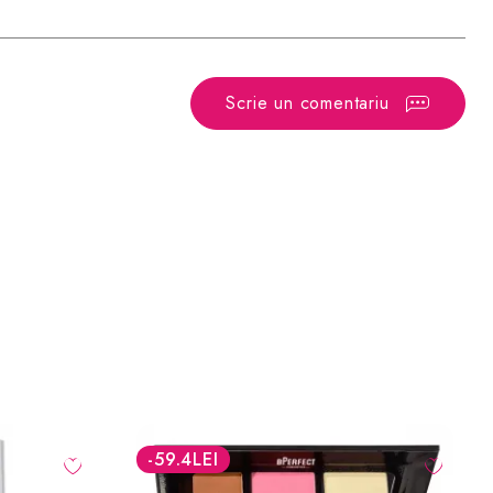
Scrie un comentariu
-33
LEI