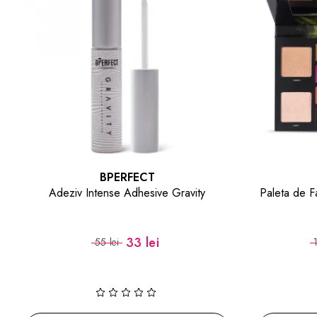
BPERFECT
Paleta de Farduri X Stacey Marie Carnival
Spray de F
Palette
107.10 lei
153 lei
(2)