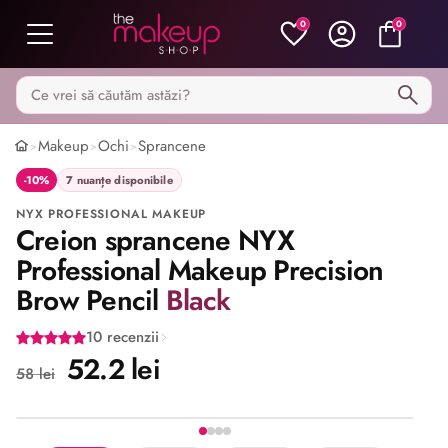
0
0
Caută pe MakeupShop
Makeup
Ochi
Sprancene
>
>
>
-10%
7 nuanțe disponibile
NYX PROFESSIONAL MAKEUP
Creion sprancene NYX
Professional Makeup Precision
Brow Pencil
Black
10 recenzii
52.2 lei
58 lei
Stoc epuizat
Imaginea 1 din 4
Share