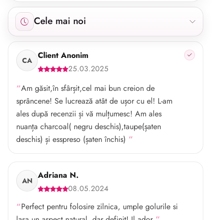
Afișăm 10 recenzii începând cu cele mai noi.
Cele mai noi
Client Anonim
CA
25.03.2025
Am găsit,în sfârșit,cel mai bun creion de
sprâncene! Se lucrează atât de ușor cu el! L-am
ales după recenzii și vă mulțumesc! Am ales
nuanța charcoal( negru deschis),taupe(șaten
deschis) și esspreso (șaten închis)
Adriana N.
AN
08.05.2024
Perfect pentru folosire zilnica, umple golurile si
lasa un aspect natural, dar definit! Il ador