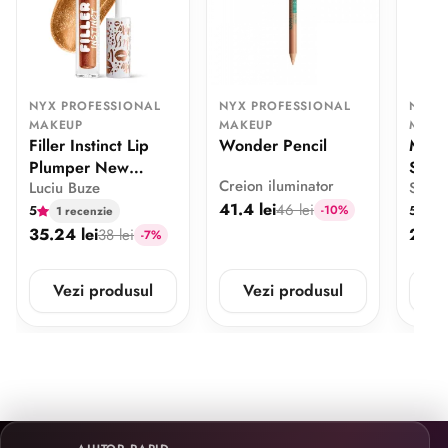
NYX PROFESSIONAL
NYX PROFESSIONAL
NYX 
MAKEUP
MAKEUP
MAKE
Filler Instinct Lip
Wonder Pencil
Make
Plumper New
Spray
Creion iluminator
Luciu Buze
Spray
Money
41.4 lei
46 lei
-10%
5
5
1 recenzie
3 
35.24 lei
25.2 
38 lei
-7%
Vezi produsul
Vezi produsul
V