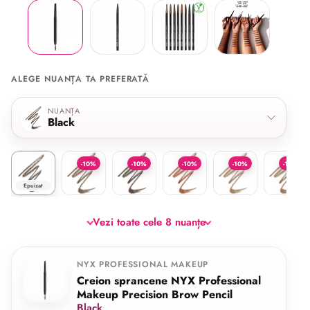
ALEGE NUANȚA TA PREFERATĂ
Selectează nuanța
NUANȚA
Black
Black
Ash Brown
Charcoal
Auburn
Blonde
Taupe
-10%
-10%
-10%
-10%
-10%
Epuizat
Vezi toate cele 8 nuanțe
NYX PROFESSIONAL MAKEUP
Creion sprancene NYX Professional
Makeup Precision Brow Pencil
Black