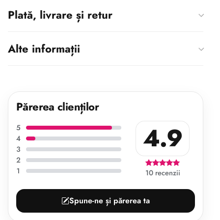
Plată, livrare și retur
Alte informații
Părerea clienților
4.9
5
4
3
2
1
10 recenzii
Spune-ne și părerea ta