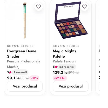
BOYS`N BERRIES
BOYS`N BERRIES
BOYS
Evergreen Dome
Magic Nights
Detai
Shader
Palette
Pensu
Pensula Profesionala
Paleta Farduri
Pachi
Machiaj
5
23 recenzii
5
139.3 lei
4 
5
199 lei
2 recenzii
23.1 
23.1 lei
33 lei
-30%
-59.7 lei
Vezi produsul
Vezi produsul
V