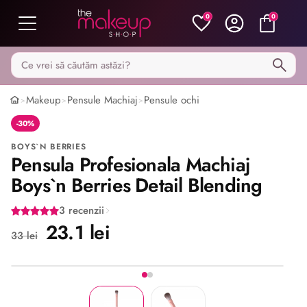
0
0
Caută pe MakeupShop
Makeup
Pensule Machiaj
Pensule ochi
>
>
>
-30%
BOYS`N BERRIES
Pensula Profesionala Machiaj
Boys`n Berries Detail Blending
3 recenzii
23.1 lei
33 lei
Imaginea 1 din 2
Share