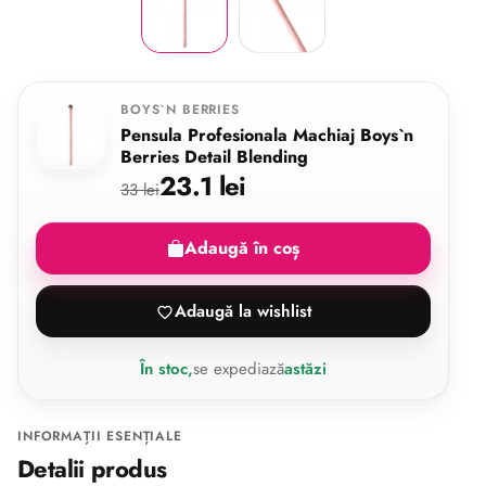
BOYS`N BERRIES
Pensula Profesionala Machiaj Boys`n
Berries Detail Blending
23.1 lei
33 lei
Adaugă în coș
Adaugă la wishlist
În stoc,
se expediază
astăzi
INFORMAȚII ESENȚIALE
Detalii produs