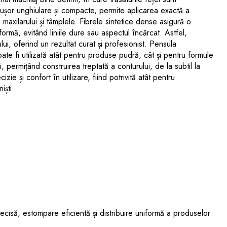
le ușor unghiulare și compacte, permite aplicarea exactă a
maxilarului și tâmplele. Fibrele sintetice dense asigură o
ormă, evitând liniile dure sau aspectul încărcat. Astfel,
lui, oferind un rezultat curat și profesionist. Pensula
te fi utilizată atât pentru produse pudră, cât și pentru formule
, permițând construirea treptată a conturului, de la subtil la
ie și confort în utilizare, fiind potrivită atât pentru
iști.
e
ecisă, estompare eficientă și distribuire uniformă a produselor