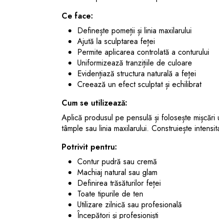
Ce face:
Definește pomeții și linia maxilarului
Ajută la sculptarea feței
Permite aplicarea controlată a conturului
Uniformizează tranzițiile de culoare
Evidențiază structura naturală a feței
Creează un efect sculptat și echilibrat
Cum se utilizează:
Aplică produsul pe pensulă și folosește mișcări
tâmple sau linia maxilarului. Construiește intensi
Potrivit pentru:
Contur pudră sau cremă
Machiaj natural sau glam
Definirea trăsăturilor feței
Toate tipurile de ten
Utilizare zilnică sau profesională
Începători și profesioniști