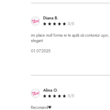
Diana B.
5/5
imi place mult forma ei te ajută să conturezi ușor, 
elegant.
01.07.2025
Alina O.
5/5
Recomand💗