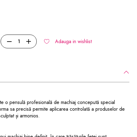
Adauga in wishlist
e o pensulă profesională de machiaj concepută special
. Forma sa precisă permite aplicarea controlată a produselor de
culptat și armonios.
i machiaj bine definit, în care trăsăturile feței sunt