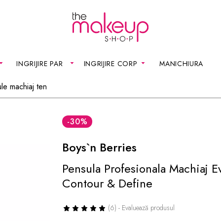
INGRIJIRE PAR
INGRIJIRE CORP
MANICHIURA
le machiaj ten
-30
%
Boys`n Berries
Pensula Profesionala Machiaj 
Contour & Define
(6) - Evaluează produsul