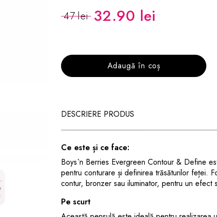
32.90 lei
47 lei
Adaugă în coș
DESCRIERE PRODUS
Ce este și ce face:
Boys`n Berries Evergreen Contour & Define est
pentru conturare și definirea trăsăturilor feței
contur, bronzer sau iluminator, pentru un efect s
Pe scurt
Această pensulă este ideală pentru realizarea unu