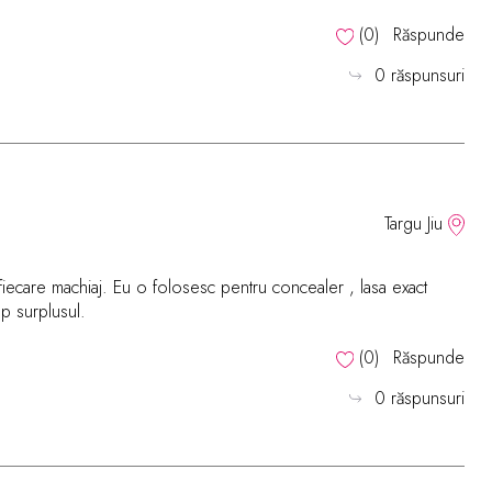
(
0
)
Răspunde
0 răspunsuri
Targu Jiu
fiecare machiaj. Eu o folosesc pentru concealer , lasa exact
mp surplusul.
(
0
)
Răspunde
0 răspunsuri