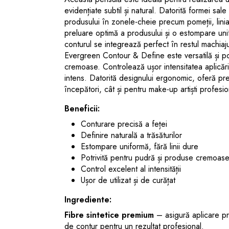
evidențiate subtil și natural. Datorită formei sa
produsului în zonele-cheie precum pomeții, linia 
preluare optimă a produsului și o estompare unif
conturul se integrează perfect în restul machiaju
Evergreen Contour & Define este versatilă și poa
cremoase. Controlează ușor intensitatea aplicării
intens. Datorită designului ergonomic, oferă preciz
începători, cât și pentru make-up artiști profesion
Beneficii:
Conturare precisă a feței
Definire naturală a trăsăturilor
Estompare uniformă, fără linii dure
Potrivită pentru pudră și produse cremoas
Control excelent al intensității
Ușor de utilizat și de curățat
Ingrediente:
Fibre sintetice premium
– asigură aplicare pr
de contur pentru un rezultat profesional.