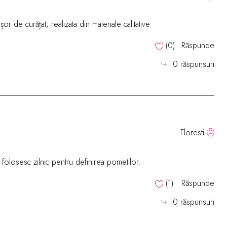
or de curățat, realizata din materiale calitative
(
0
)
Răspunde
0 răspunsuri
Floresti
 folosesc zilnic pentru definirea pometilor.
(
1
)
Răspunde
0 răspunsuri