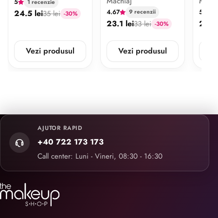
Machiaj
Machi
5
1 recenzie
4.67
5
24.5 lei
9 recenzii
6 
35 lei
-30%
23.1 lei
20.3 
33 lei
-30%
Vezi produsul
Vezi produsul
V
AJUTOR RAPID
+40 722 173 173
Call center: Luni - Vineri, 08:30 - 16:30