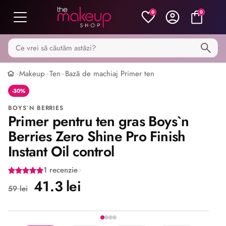
0
0
Caută pe MakeupShop
Makeup
Ten
Bază de machiaj Primer ten
>
>
>
-30%
BOYS`N BERRIES
Primer pentru ten gras Boys`n
Berries Zero Shine Pro Finish
Instant Oil control
1 recenzie
41.3 lei
59 lei
Imaginea 1 din 4
Share