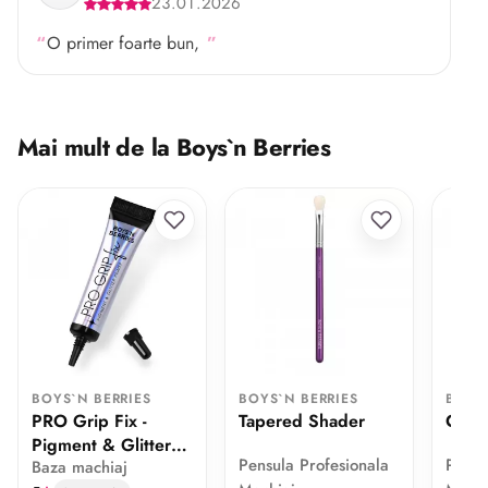
23.01.2026
O primer foarte bun,
Mai mult de la Boys`n Berries
BOYS`N BERRIES
BOYS`N BERRIES
BOYS
PRO Grip Fix -
Tapered Shader
Conce
Pigment & Glitter
Pensula Profesionala
Pensu
Baza machiaj
Primer