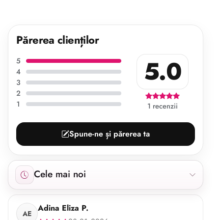
Părerea clienților
5.0
5
4
3
2
1
1 recenzii
Spune-ne și părerea ta
Afișăm 1 recenzie începând cu cele mai noi.
Cele mai noi
Adina Eliza P.
AE