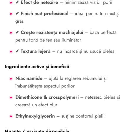
✔ Efect de netezire
– minimizează vizibil porii
✔ Finish mat profesional
– ideal pentru ten mixt și
gras
✔ Crește rezistența machiajului
– baza perfectă
pentru fond de ten sau iluminator
✔ Textură lejeră
– nu încarcă și nu usucă pielea
Ingrediente active și beneficii
Niacinamide
– ajută la reglarea sebumului și
îmbunătățește aspectul porilor
Dimethicone & crosspolymeri
– netezesc pielea și
creează un efect blur
Ethylnexylglycerin
– susține confortul pielii
Nuante / variante disponibile