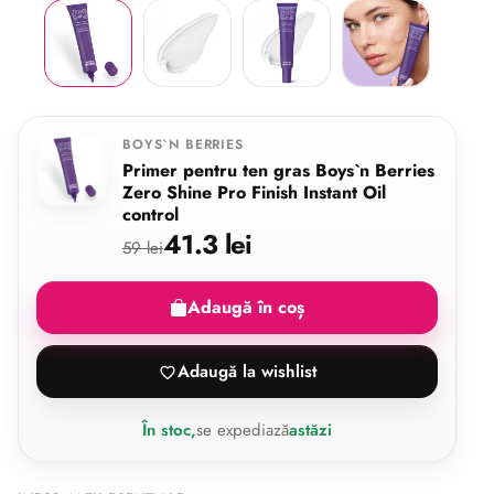
BOYS`N BERRIES
Primer pentru ten gras Boys`n Berries
Zero Shine Pro Finish Instant Oil
control
41.3 lei
59 lei
Adaugă în coș
Adaugă la wishlist
În stoc,
se expediază
astăzi