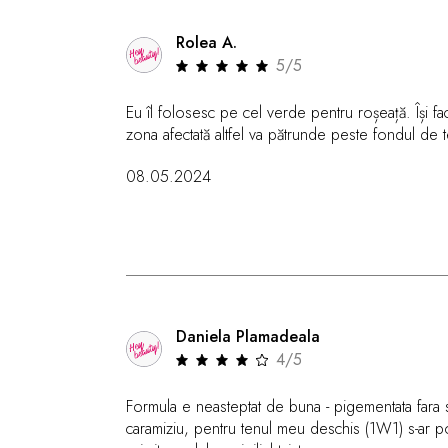
Rolea A.
5/5
Eu îl folosesc pe cel verde pentru roșeață. Își face
zona afectată altfel va pătrunde peste fondul de 
08.05.2024
Daniela Plamadeala
4/5
Formula e neasteptat de buna - pigementata fara s
caramiziu, pentru tenul meu deschis (1W1) s-ar p