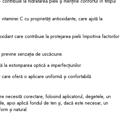
contribuie la hidratarea pielii și menține confortul în timpul
 vitaminei C cu proprietăți antioxidante, care ajută la
xidant care contribuie la protejarea pielii împotriva factorilor
și previne senzația de uscăciune.
ută la estomparea optică a imperfecțiunilor.
care oferă o aplicare uniformă și confortabilă.
e necesită corectare, folosind aplicatorul, degetele, un
e, apoi aplică fondul de ten și, dacă este necesar, un
orm și natural.