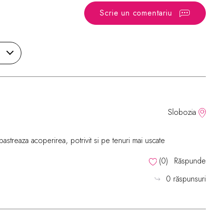
Scrie un comentariu
Slobozia
astreaza acoperirea, potrivit si pe tenuri mai uscate
(
0
)
Răspunde
0 răspunsuri