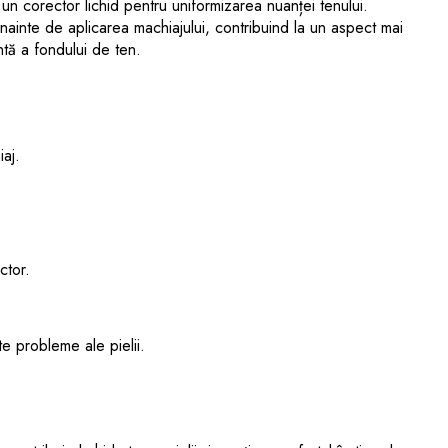
 corector lichid pentru uniformizarea nuanței tenului.
nainte de aplicarea machiajului, contribuind la un aspect mai
ntă a fondului de ten.
iaj.
ctor.
te probleme ale pielii.