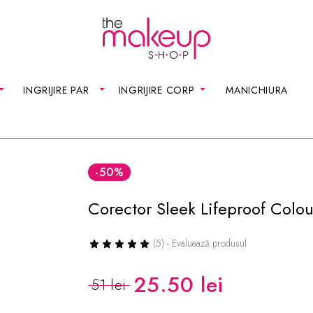
INGRIJIRE PAR
INGRIJIRE CORP
MANICHIURA
-50
%
Corector Sleek Lifeproof Colou
(5) - Evaluează produsul
25.50 lei
51 lei