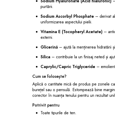
Sodium Hyaluronate (Acid hialuronic)
– 
purtării.
Sodium Ascorbyl Phosphate
– derivat al
uniformizarea aspectului pielii.
Vitamina E (Tocopheryl Acetate)
– antio
externi.
Glicerină
– ajută la menținerea hidratării 
Silica
– contribuie la un finisaj neted și aj
Caprylic/Capric Triglyceride
– emolient 
Cum se folosește?
Aplică o cantitate mică de produs pe zonele car
burețel sau o pensulă. Estompează bine marginil
corector în nuanța tenului pentru un rezultat unif
Potrivit pentru
Toate tipurile de ten.