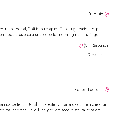
Frumusita
 treaba genial, însă trebuie aplicat în cantități foarte mici pe
ten. Textura este ca a unui corector normal și nu se strânge.
(
0
)
Răspunde
0 răspunsuri
Popesti-Leordeni
a incarce tenul. Banish Blue este o nuanta destul de inchisa, un
otri mai degraba Hello Highlight. Am scos o steluta pt ca am