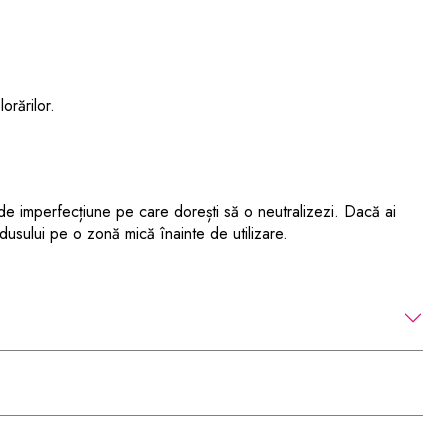
orărilor.
 de imperfecțiune pe care dorești să o neutralizezi. Dacă ai
usului pe o zonă mică înainte de utilizare.