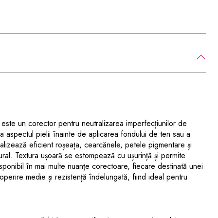
este un corector pentru neutralizarea imperfecțiunilor de
a aspectul pielii înainte de aplicarea fondului de ten sau a
alizează eficient roșeața, cearcănele, petele pigmentare și
tural. Textura ușoară se estompează cu ușurință și permite
isponibil în mai multe nuanțe corectoare, fiecare destinată unei
perire medie și rezistență îndelungată, fiind ideal pentru