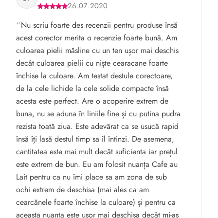
26.07.2020
Nu scriu foarte des recenzii pentru produse însă
acest corector merita o recenzie foarte bună. Am
culoarea pielii măsline cu un ten ușor mai deschis
decât culoarea pielii cu niște cearacane foarte
închise la culoare. Am testat destule corectoare,
de la cele lichide la cele solide compacte însă
acesta este perfect. Are o acoperire extrem de
buna, nu se aduna în liniile fine și cu putina pudra
rezista toată ziua. Este adevărat ca se usucă rapid
însă îți lasă destul timp sa îl întinzi. De asemena,
cantitatea este mai mult decât suficienta iar prețul
este extrem de bun. Eu am folosit nuanța Cafe au
Lait pentru ca nu îmi place sa am zona de sub
ochi extrem de deschisa (mai ales ca am
cearcănele foarte închise la culoare) și pentru ca
aceasta nuanta este ușor mai deschisa decât mi-aș