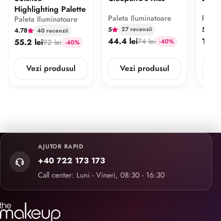
Highlighting Palette
Paleta Iluminatoare
Pigme
Paleta Iluminatoare
5
5
27 recenzii
4 
4.78
40 recenzii
44.4 lei
11.9 
74 lei
55.2 lei
-40%
92 lei
-40%
Vezi produsul
Vezi produsul
V
AJUTOR RAPID
+40 722 173 173
Call center: Luni - Vineri, 08:30 - 16:30