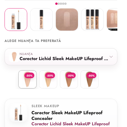
Imaginea 1 din 5
Share
ALEGE NUANȚA TA PREFERATĂ
Selectează nuanța
NUANȚA
Corector Lichid Sleek MakeUP Lifeproof Concealer 
Corector Lichid Sleek MakeUP Lifeproof Concealer Flat 
Corector Lichid Sleek MakeUP Lifeproof Conce
Corector Lichid Sleek MakeUP Lifep
Corector Lichid Sleek M
-50%
-50%
-50%
-50%
SLEEK MAKEUP
Corector Sleek MakeUP Lifeproof
Concealer
Corector Lichid Sleek MakeUP Lifeproof