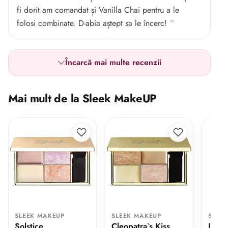
fi dorit am comandat și Vanilla Chai pentru a le
folosi combinate. D-abia aștept sa le încerc!
Încarcă mai multe recenzii
Mai mult de la Sleek MakeUP
SLEEK MAKEUP
SLEEK MAKEUP
SLEE
Solstice
Cleopatra`s Kiss
Loos