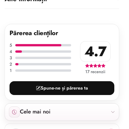
Părerea clienților
4.7
5
4
3
2
1
17 recenzii
Spune-ne și părerea ta
Afișăm 17 recenzii începând cu cele mai noi.
Cele mai noi