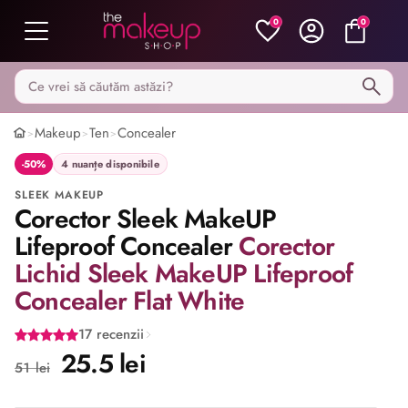
0
0
Caută pe MakeupShop
Makeup
Ten
Concealer
>
>
>
-50%
4 nuanțe disponibile
SLEEK MAKEUP
Corector Sleek MakeUP
Lifeproof Concealer
Corector
Lichid Sleek MakeUP Lifeproof
Concealer Flat White
17 recenzii
25.5 lei
51 lei