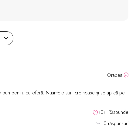
Oradea
arte bun pentru ce oferă. Nuanțele sunt cremoase și se aplică pe
(
0
)
Răspunde
0 răspunsuri