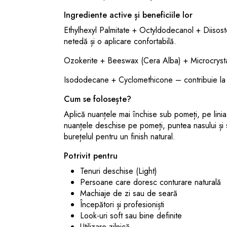
Ingrediente active și beneficiile lor
Ethylhexyl Palmitate + Octyldodecanol + Diisost
netedă și o aplicare confortabilă.
Ozokerite + Beeswax (Cera Alba) + Microcrystalli
Isododecane + Cyclomethicone – contribuie la o
Cum se folosește?
Aplică nuanțele mai închise sub pomeți, pe linia 
nuanțele deschise pe pomeți, puntea nasului și
burețelul pentru un finish natural.
Potrivit pentru
Tenuri deschise (Light)
Persoane care doresc conturare naturală
Machiaje de zi sau de seară
Începători și profesioniști
Look-uri soft sau bine definite
Utilizare zilnică