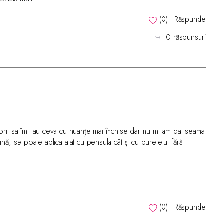
(
0
)
Răspunde
0 răspunsuri
orit sa îmi iau ceva cu nuanțe mai închise dar nu mi am dat seama
nă, se poate aplica atat cu pensula cât și cu buretelul fără
(
0
)
Răspunde