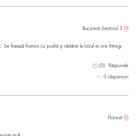
Bucuresti Sectorul 3
. Se fixează frumos cu pudră și rămâne la locul ei ore întregi.
(
0
)
Răspunde
0 răspunsuri
Floresti
ezista mult