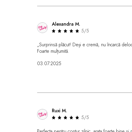
Alexandra M.
5/5
„Surprinsă plăcut! Deși e cremă, nu încarcă deloc
Foarte mulțumită.
03.07.2025
Ruxi M.
5/5
Perfecta pentru contur zilnic, arata foarte bine si r