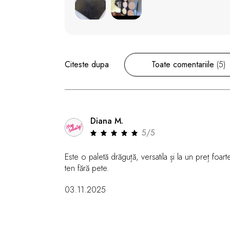
Citeste dupa
Toate comentariile
(5)
Diana M.
5/5
Este o paletă drăguță, versatila și la un preț fo
ten fără pete.
03.11.2025