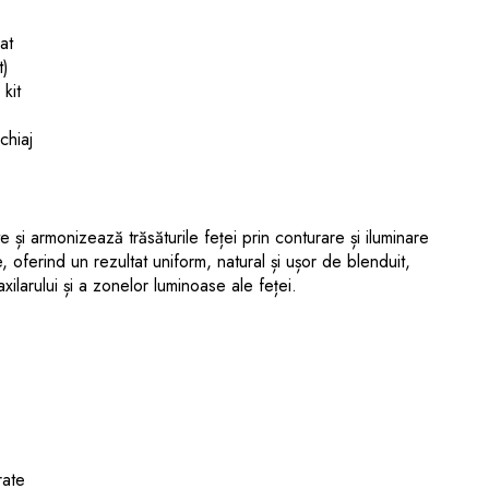
at
t)
 kit
chiaj
i armonizează trăsăturile feței prin conturare și iluminare
 oferind un rezultat uniform, natural și ușor de blenduit,
xilarului și a zonelor luminoase ale feței.
rate