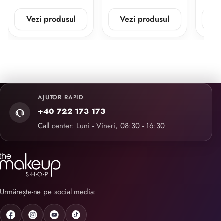
Vezi produsul
Vezi produsul
V
AJUTOR RAPID
+40 722 173 173
Call center: Luni - Vineri, 08:30 - 16:30
Urmărește-ne pe social media: