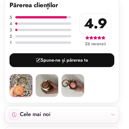
Părerea clienților
4.9
5
4
3
2
1
26 recenzii
Spune-ne și părerea ta
Afișăm 26 recenzii începând cu cele mai noi.
Cele mai noi