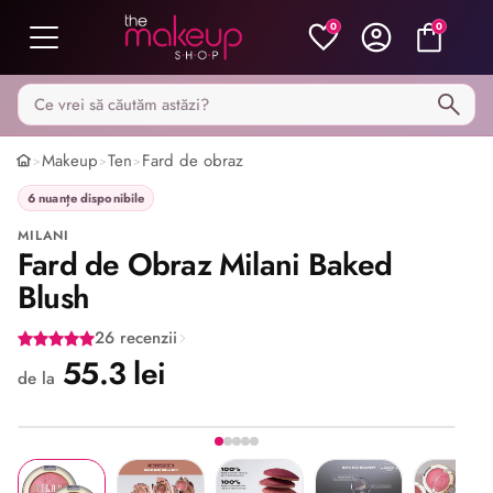
0
0
Caută pe MakeupShop
Makeup
Ten
Fard de obraz
>
>
>
6 nuanțe disponibile
MILANI
Fard de Obraz Milani Baked
Blush
26 recenzii
55.3 lei
de la
Imaginea 1 din 5
Share