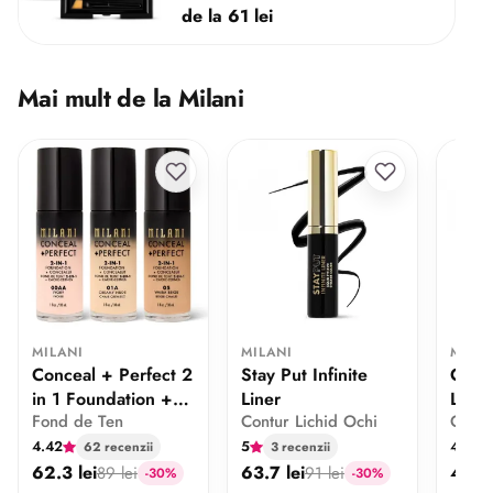
de la 61 lei
Mai mult de la Milani
MILANI
MILANI
MILA
Conceal + Perfect 2
Stay Put Infinite
Conce
in 1 Foundation +
Liner
Long
Fond de Ten
Contur Lichid Ochi
Corec
Concealer
Conc
4.42
5
4.91
62 recenzii
3 recenzii
62.3 lei
63.7 lei
47.6 
89 lei
91 lei
-30%
-30%