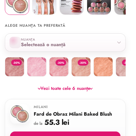
ALEGE NUANȚA TA PREFERATĂ
Selectează nuanța
NUANȚA
Selectează o nuanță
Fard de Obraz Milani Baked Blush Sparkling Rose
Fard de Obraz Milani Baked Blush Pink Panna Cotta
Dolce Pink
Luminoso
Bellisimo Bronze
Berry Am
-30%
-30%
-30%
-30%
Vezi toate cele 6 nuanțe
MILANI
Fard de Obraz Milani Baked Blush
55.3 lei
de la