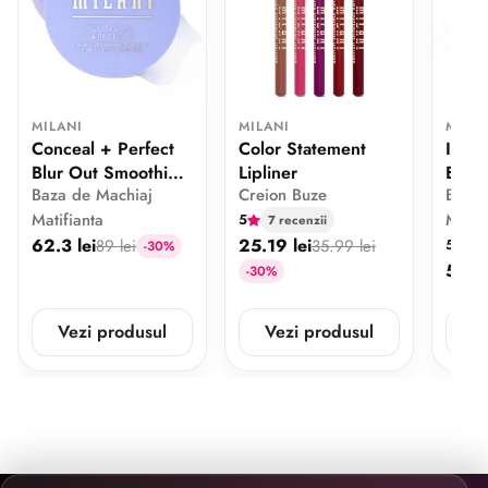
MILANI
MILANI
MILA
Conceal + Perfect
Color Statement
Insta
Blur Out Smoothing
Lipliner
Blur 
Baza de Machiaj
Creion Buze
Baza 
Primer
Matifianta
Machi
5
7 recenzii
62.3 lei
25.19 lei
89 lei
35.99 lei
5
4 
-30%
58.8 
-30%
Vezi produsul
Vezi produsul
V