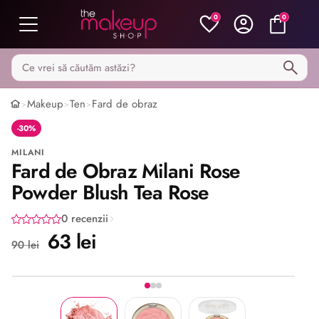
0
0
Caută pe MakeupShop
Makeup
Ten
Fard de obraz
>
>
>
-30%
MILANI
Fard de Obraz Milani Rose
Powder Blush Tea Rose
0 recenzii
63 lei
90 lei
Imaginea 1 din 3
Share