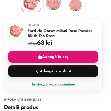
MILANI
Fard de Obraz Milani Rose Powder
Blush Tea Rose
63 lei
90 lei
Adaugă în coș
Adaugă la wishlist
În stoc,
se expediază
mâine
INFORMAȚII ESENȚIALE
Detalii produs