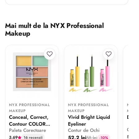
Mai mult de la NYX Professional
Makeup
NYX PROFESSIONAL
NYX PROFESSIONAL
NYX 
MAKEUP
MAKEUP
MAKE
Conceal, Correct,
Vivid Bright Liquid
Duck
Contour COLOR
Eyeliner
Creio
Paleta Corectoare
Contur de Ochi
CORRECTING
5
52.2 lei
1 
3.69
58 lei
16 recenzii
-10%