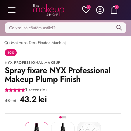
0
0
Caută pe MakeupShop
Makeup
Ten
Fixator Machiaj
>
>
>
-10%
NYX PROFESSIONAL MAKEUP
Spray fixare NYX Professional
Makeup Plump Finish
1 recenzie
43.2 lei
48 lei
Imaginea 1 din 3
Share