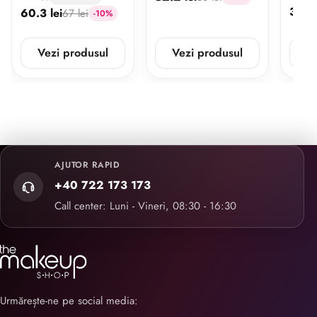
38.7 
60.3 lei
67 lei
-10%
Vezi produsul
Vezi produsul
V
AJUTOR RAPID
+40 722 173 173
Call center: Luni - Vineri, 08:30 - 16:30
Urmărește-ne pe social media: