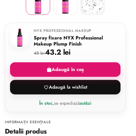
NYX PROFESSIONAL MAKEUP
Spray fixare NYX Professional
Makeup Plump Finish
43.2 lei
48 lei
Adaugă în coș
Adaugă la wishlist
În stoc,
se expediază
astăzi
INFORMAȚII ESENȚIALE
Detalii produs