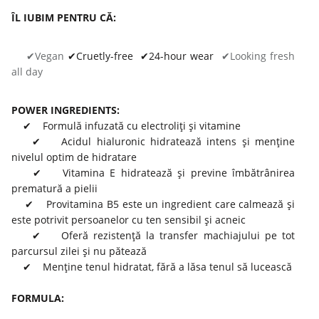
ÎL IUBIM PENTRU CĂ:
✔Vegan
✔Cruetly-free
✔24-hour wear
✔Looking fresh
all day
POWER INGREDIENTS:
✔
Formulă infuzată cu electroliți și vitamine
✔
Acidul hialuronic hidratează intens și menține
nivelul optim de hidratare
✔ Vitamina E hidratează și previne îmbătrânirea
prematură a pielii
✔ Provitamina B5 este un ingredient care calmează și
este potrivit persoanelor cu ten sensibil și acneic
✔
Oferă rezistență la transfer machiajului pe tot
parcursul zilei și nu pătează
✔ Menține tenul hidratat, fără a lăsa tenul să lucească
FORMULA: