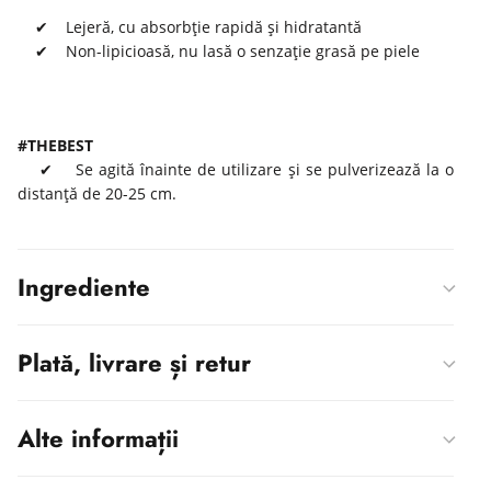
✔ Lejeră, cu absorbție rapidă și hidratantă
✔
Non-lipicioasă, nu lasă o senzație grasă pe piele
#THEBEST
✔
Se agită înainte de utilizare și se pulverizează la o
distanță de 20-25 cm.
Ingrediente
Plată, livrare și retur
Alte informații