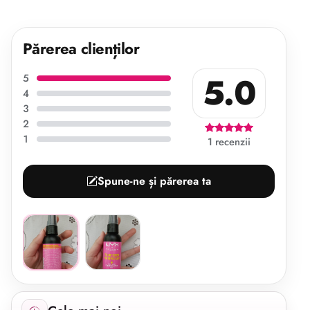
Părerea clienților
5.0
5
4
3
2
1
1 recenzii
Spune-ne și părerea ta
Afișăm 1 recenzie începând cu cele mai noi.