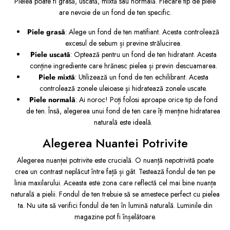
Pielea poate fi grasă, uscată, mixtă sau normală. Fiecare tip de piele
are nevoie de un fond de ten specific.
Piele grasă
: Alege un fond de ten matifiant. Acesta controlează
excesul de sebum și previne strălucirea.
Piele uscată
: Optează pentru un fond de ten hidratant. Acesta
conține ingrediente care hrănesc pielea și previn descuamarea.
Piele mixtă
: Utilizează un fond de ten echilibrant. Acesta
controlează zonele uleioase și hidratează zonele uscate.
Piele normală
: Ai noroc! Poți folosi aproape orice tip de fond
de ten. Însă, alegerea unui fond de ten care îți menține hidratarea
naturală este ideală.
Alegerea Nuantei Potrivite
Alegerea nuanței potrivite este crucială. O nuanță nepotrivită poate
crea un contrast neplăcut între față și gât. Testează fondul de ten pe
linia maxilarului. Aceasta este zona care reflectă cel mai bine nuanța
naturală a pielii. Fondul de ten trebuie să se amestece perfect cu pielea
ta. Nu uita să verifici fondul de ten în lumină naturală. Luminile din
magazine pot fi înșelătoare.