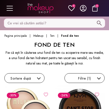
0
0
Caută pe MakeupShop
Pagina principala
Makeup
Ten
Fond de ten
FOND DE TEN
Fie că ești în căutarea unui fond de ten cu acoperire mare sau medie,
a unui fond de ten hidratant pentru ten uscat sau sensibil, cu finish
natural sau mat, pe toate le găsești la noi.
Sortare
după
Filtre
(1)
-30
%
-26
%