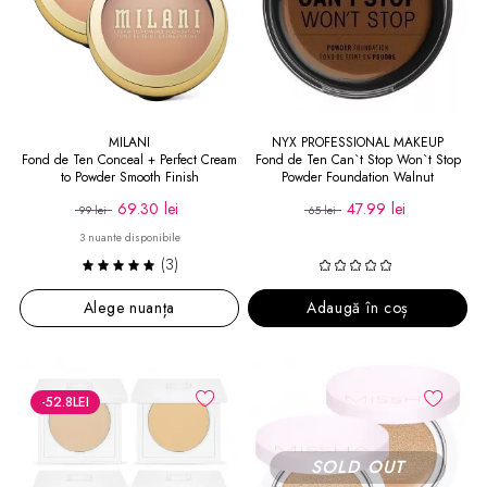
MILANI
NYX PROFESSIONAL MAKEUP
Fond de Ten Conceal + Perfect Cream
Fond de Ten Can`t Stop Won`t Stop
to Powder Smooth Finish
Powder Foundation Walnut
69.30 lei
47.99 lei
99 lei
65 lei
3 nuante disponibile
(3)
Alege nuanța
Adaugă în coș
-52.8
LEI