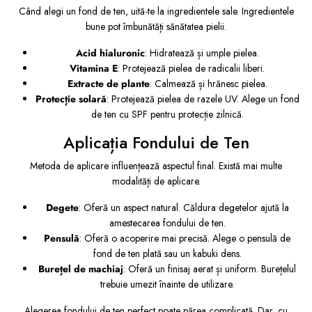
Când alegi un fond de ten, uită-te la ingredientele sale. Ingredientele
bune pot îmbunătăți sănătatea pielii.
Acid hialuronic
: Hidratează și umple pielea.
Vitamina E
: Protejează pielea de radicalii liberi.
Extracte de plante
: Calmează și hrănesc pielea.
Protecție solară
: Protejează pielea de razele UV. Alege un fond
de ten cu SPF pentru protecție zilnică.
Aplicația Fondului de Ten
Metoda de aplicare influențează aspectul final. Există mai multe
modalități de aplicare.
Degete
: Oferă un aspect natural. Căldura degetelor ajută la
amestecarea fondului de ten.
Pensulă
: Oferă o acoperire mai precisă. Alege o pensulă de
fond de ten plată sau un kabuki dens.
Burețel de machiaj
: Oferă un finisaj aerat și uniform. Burețelul
trebuie umezit înainte de utilizare.
Alegerea fondului de ten perfect poate părea complicată. Dar, cu