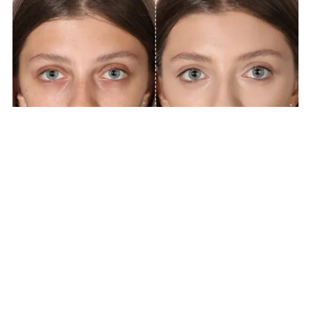
Cum poți evita cele mai frecvente
greșeli în aplicarea Fondului de Ten
Fondul de ten
este baza oricărui machiaj reușit, având rolul
de a uniformiza aspectul pielii și de a camufla imperfecțiunile.