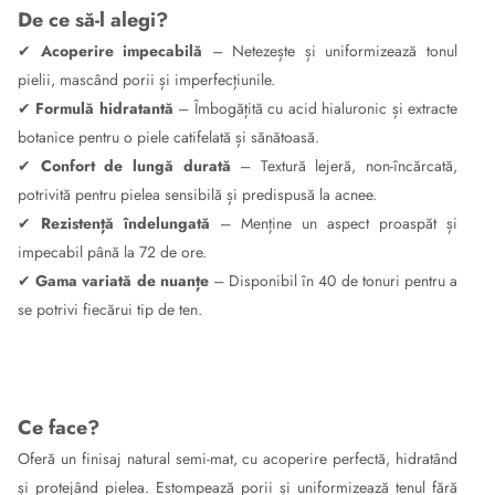
De ce să-l alegi?
✔
Acoperire impecabilă
– Netezește și uniformizează tonul
pielii, mascând porii și imperfecțiunile.
✔
Formulă hidratantă
– Îmbogățită cu acid hialuronic și extracte
botanice pentru o piele catifelată și sănătoasă.
✔
Confort de lungă durată
– Textură lejeră, non-încărcată,
potrivită pentru pielea sensibilă și predispusă la acnee.
✔
Rezistență îndelungată
– Menține un aspect proaspăt și
impecabil până la 72 de ore.
✔
Gama variată de nuanțe
– Disponibil în 40 de tonuri pentru a
se potrivi fiecărui tip de ten.
Ce face?
Oferă un finisaj natural semi-mat, cu acoperire perfectă, hidratând
și protejând pielea. Estompează porii și uniformizează tenul fără