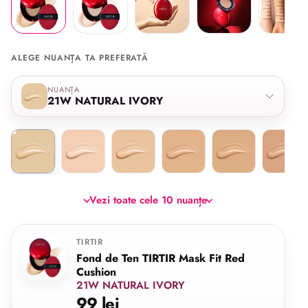
ALEGE NUANȚA TA PREFERATĂ
Selectează nuanța
NUANȚA
21W NATURAL IVORY
21W NATURAL IVORY
17C PORCELAIN
21N IVORY
23N SAND
24N LATTE
25N Moc
Vezi toate cele 10 nuanțe
TIRTIR
Fond de Ten TIRTIR Mask Fit Red
Cushion
21W NATURAL IVORY
99 lei