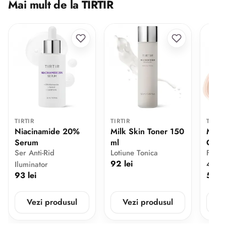
Mai mult de la TIRTIR
TIRTIR
TIRTIR
TIRTI
Niacinamide 20%
Milk Skin Toner 150
Mask
Serum
ml
Cush
Ser Anti-Rid
Lotiune Tonica
Fond 
92 lei
Iluminator
4.6
93 lei
56 le
Vezi produsul
Vezi produsul
V