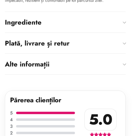
impecabil, rezistent și confortabil pe tot parcursul zilei.
Ingrediente
Plată, livrare și retur
Alte informații
Părerea clienților
5.0
5
4
3
2