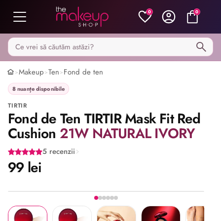
0
0
Caută pe MakeupShop
Makeup
Ten
Fond de ten
>
>
>
8 nuanțe disponibile
TIRTIR
Fond de Ten TIRTIR Mask Fit Red
Cushion
21W NATURAL IVORY
5 recenzii
99 lei
Imaginea 1 din 6
Share