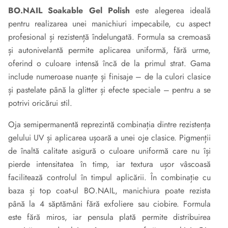
BO.NAIL Soakable Gel Polish
este alegerea ideală
pentru realizarea unei manichiuri impecabile, cu aspect
profesional și rezistență îndelungată. Formula sa cremoasă
și autonivelantă permite aplicarea uniformă, fără urme,
oferind o culoare intensă încă de la primul strat. Gama
include numeroase nuanțe și finisaje – de la culori clasice
și pastelate până la glitter și efecte speciale – pentru a se
potrivi oricărui stil.
Oja semipermanentă reprezintă combinația dintre rezistența
gelului UV și aplicarea ușoară a unei oje clasice. Pigmenții
de înaltă calitate asigură o culoare uniformă care nu își
pierde intensitatea în timp, iar textura ușor vâscoasă
facilitează controlul în timpul aplicării. În combinație cu
baza și top coat-ul BO.NAIL, manichiura poate rezista
până la 4 săptămâni fără exfoliere sau ciobire. Formula
este fără miros, iar pensula plată permite distribuirea