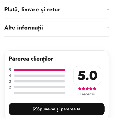
Plată, livrare și retur
Alte informații
Părerea clienților
5.0
5
4
3
2
1
1 recenzii
Spune-ne și părerea ta