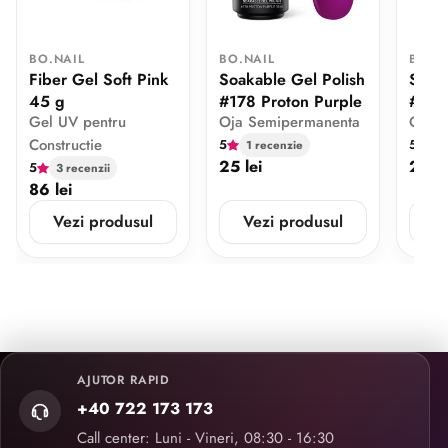
BO.NAIL
BO.NAIL
BO.N
Fiber Gel Soft Pink
Soakable Gel Polish
Soaka
45 g
#178 Proton Purple
#173
Gel UV pentru
Oja Semipermanenta
Oja 
Constructie
5
5
1 recenzie
2 
25 lei
25 le
5
3 recenzii
86 lei
Vezi produsul
Vezi produsul
V
AJUTOR RAPID
+40 722 173 173
Call center: Luni - Vineri, 08:30 - 16:30