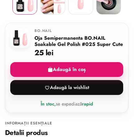
BO.NAIL
Oja Semipermanenta BO.NAIL
Soakable Gel Polish #025 Super Cute
25 lei
Adaugă în coș
Adaugă la wishlist
În stoc,
se expediază
rapid
INFORMAȚII ESENȚIALE
Detalii produs