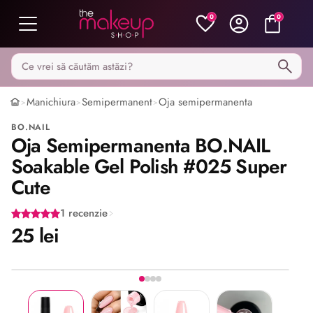
0
0
Caută pe MakeupShop
Manichiura
Semipermanent
Oja semipermanenta
>
>
>
BO.NAIL
Oja Semipermanenta BO.NAIL
Soakable Gel Polish #025 Super
Cute
1 recenzie
25 lei
Imaginea 1 din 4
Share