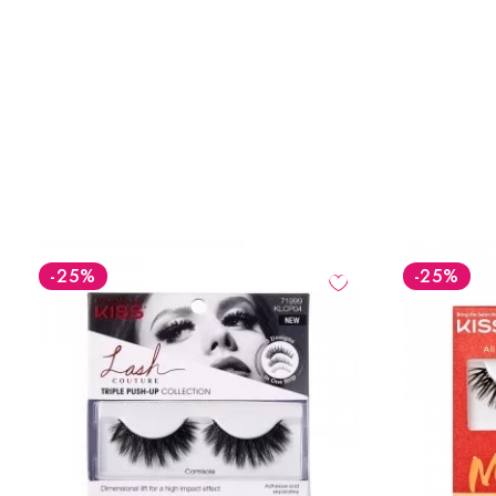
-25
%