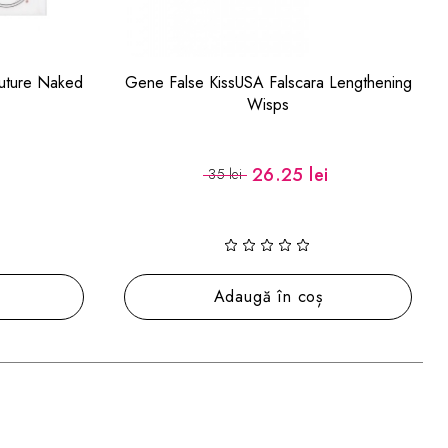
SA Falscara Lengthening
Gene False KissUSA My Lash But 
Wisps
So Real
26.25 lei
24.75 lei
33 lei
ugă în coș
Adaugă în coș