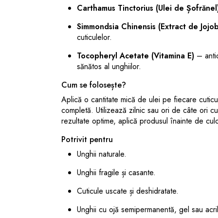
Carthamus Tinctorius (Ulei de Șofrănel
Simmondsia Chinensis (Extract de Jojo
cuticulelor.
Tocopheryl Acetate (Vitamina E)
– antio
sănătos al unghiilor.
Cum se folosește?
Aplică o cantitate mică de ulei pe fiecare cutic
completă. Utilizează zilnic sau ori de câte ori c
rezultate optime, aplică produsul înainte de cul
Potrivit pentru
Unghii naturale.
Unghii fragile și casante.
Cuticule uscate și deshidratate.
Unghii cu ojă semipermanentă, gel sau acril