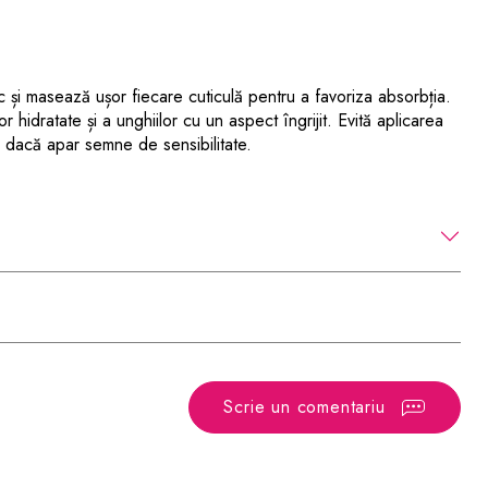
ic și masează ușor fiecare cuticulă pentru a favoriza absorbția.
r hidratate și a unghiilor cu un aspect îngrijit. Evită aplicarea
ea dacă apar semne de sensibilitate.
Scrie un comentariu