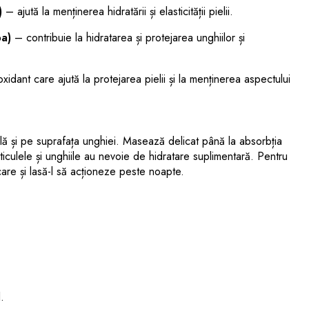
)
– ajută la menținerea hidratării și elasticității pielii.
ba)
– contribuie la hidratarea și protejarea unghiilor și
xidant care ajută la protejarea pielii și la menținerea aspectului
ulă și pe suprafața unghiei. Masează delicat până la absorbția
uticulele și unghiile au nevoie de hidratare suplimentară. Pentru
care și lasă-l să acționeze peste noapte.
.