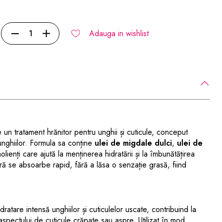
Adauga in wishlist
 un tratament hrănitor pentru unghii și cuticule, conceput
l unghiilor. Formula sa conține
ulei de migdale dulci
,
ulei de
olienți care ajută la menținerea hidratării și la îmbunătățirea
jeră se absoarbe rapid, fără a lăsa o senzație grasă, fiind
atare intensă unghiilor și cuticulelor uscate, contribuind la
 aspectului de cuticule crăpate sau aspre. Utilizat în mod