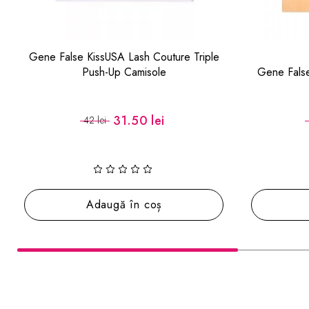
ture Triple
KISS USA
Gene False My Lash But Bolder 3D Big
Personality
22.50 lei
30 lei
Adaugă în coș