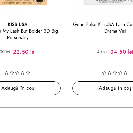
Gene False KissUSA Lash Couture Naked
Gene False KissU
Drama Veil
34.50 lei
46 lei
35 lei
Adaugă în coș
Ada