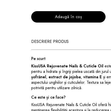
Adaugă în coș
DESCRIERE PRODUS
Pe scurt
KissUSA Rejuvenate Nails & Cuticle Oil
este
pentru a hidrata și îngriji pielea uscată din juru
șofrănel
,
extract de jojoba
,
vitamina E
și em
aspectului unghiilor și cuticulelor. Textura sa le
potrivită pentru utilizare zilnică.
Ce este și ce face?
KissUSA Rejuvenate Nails & Cuticle Oil oferă hidr
menținerea flexibilității acestora și la reducerea