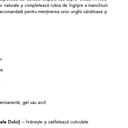
or naturale și completează rutina de îngrijire a manichiurii.
e recomandată pentru menținerea unor unghii sănătoase și
r.
te.
.
permanentă, gel sau acril.
ale Dulci)
– hrănește și catifelează cuticulele.