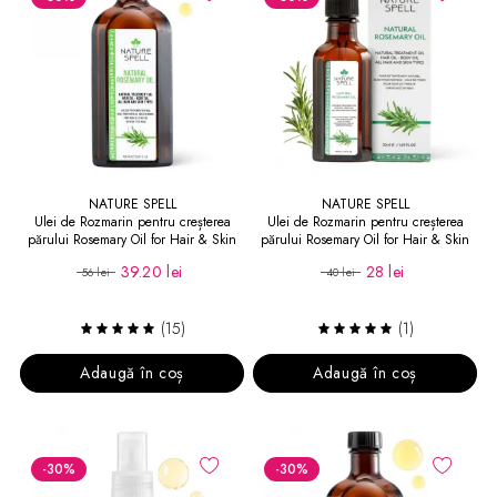
NATURE SPELL
NATURE SPELL
Ulei de Rozmarin pentru creșterea
Ulei de Rozmarin pentru creșterea
părului Rosemary Oil for Hair & Skin
părului Rosemary Oil for Hair & Skin
150 ml
50 ml
39.20 lei
28 lei
56 lei
40 lei
(15)
(1)
Adaugă în coș
Adaugă în coș
-30
%
-30
%