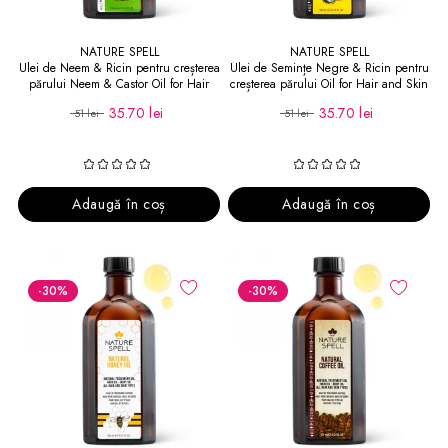
NATURE SPELL
NATURE SPELL
Ulei de Neem & Ricin pentru creșterea
Ulei de Semințe Negre & Ricin pentru
părului Neem & Castor Oil for Hair
creșterea părului Oil for Hair and Skin
and Skin
35.70 lei
35.70 lei
51 lei
51 lei
Adaugă în coș
Adaugă în coș
-30
%
-30
%