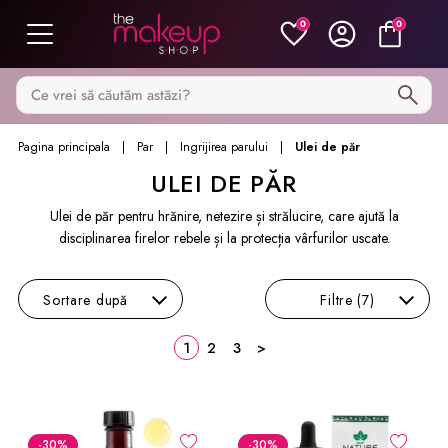
0
0
Caută pe MakeupShop
Pagina principala
Par
Ingrijirea parului
Ulei de păr
ULEI DE PĂR
Ulei de păr pentru hrănire, netezire și strălucire, care ajută la
disciplinarea firelor rebele și la protecția vârfurilor uscate.
Sortare
după
Filtre
(7)
1
2
3
>
-30
%
-30
%