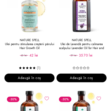
NATURE SPELL
NATURE SPELL
Ulei pentru stimularea creșterii părului
Ulei de Lavandă pentru calmarea
Hair Growth Oil
scalpului Lavender Oil for Hair and
Skin
42 lei
35.70 lei
60 lei
51 lei
(1)
Adaugă în coș
Adaugă în coș
-30
%
-30
%