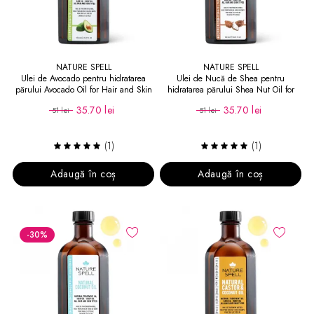
NATURE SPELL
NATURE SPELL
Ulei de Avocado pentru hidratarea
Ulei de Nucă de Shea pentru
părului Avocado Oil for Hair and Skin
hidratarea părului Shea Nut Oil for
Hair and Skin
35.70 lei
35.70 lei
51 lei
51 lei
(1)
(1)
Adaugă în coș
Adaugă în coș
-30
%