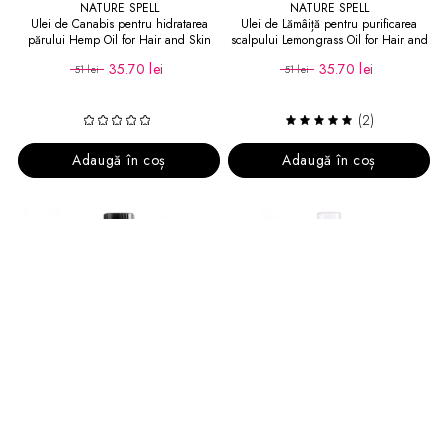
NATURE SPELL
NATURE SPELL
Ulei de Canabis pentru hidratarea
Ulei de Lămâiță pentru purificarea
părului Hemp Oil for Hair and Skin
scalpului Lemongrass Oil for Hair and
Skin
35.70 lei
35.70 lei
51 lei
51 lei
(2)
Adaugă în coș
Adaugă în coș
-30
%
-20
%
NATURE SPELL
ERAYBA