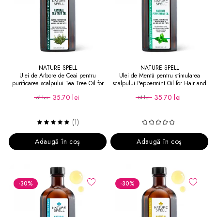
NATURE SPELL
NATURE SPELL
Ulei de Arbore de Ceai pentru
Ulei de Mentă pentru stimularea
purificarea scalpului Tea Tree Oil for
scalpului Peppermint Oil for Hair and
Hair and Skin
Skin
35.70 lei
35.70 lei
51 lei
51 lei
(1)
Adaugă în coș
Adaugă în coș
-30
%
-30
%