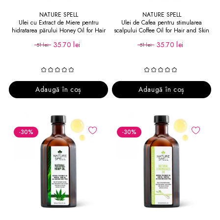
NATURE SPELL
NATURE SPELL
Ulei cu Extract de Miere pentru
Ulei de Cafea pentru stimularea
hidratarea părului Honey Oil for Hair
scalpului Coffee Oil for Hair and Skin
and Skin
35.70 lei
35.70 lei
51 lei
51 lei
Adaugă în coș
Adaugă în coș
-30
%
-30
%