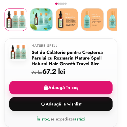
Imaginea 1 din 5
Share
NATURE SPELL
Set de Călătorie pentru Creșterea
Părului cu Rozmarin Nature Spell
Natural Hair Growth Travel Size
67.2 lei
96 lei
Adaugă în coș
Adaugă la wishlist
În stoc,
se expediază
astăzi