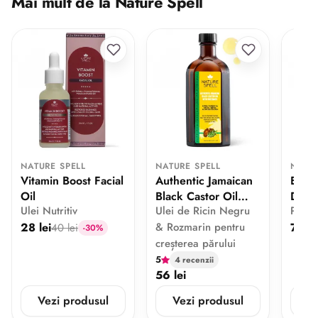
Mai mult de la Nature Spell
NATURE SPELL
NATURE SPELL
NATUR
Vitamin Boost Facial
Authentic Jamaican
Easy
Oil
Black Castor Oil
Disp
Ulei Nutritiv
Ulei de Ricin Negru
Pomp
with Rosemary
28 lei
& Rozmarin pentru
7.7 le
40 lei
-30%
creșterea părului
5
4 recenzii
56 lei
Vezi produsul
Vezi produsul
V