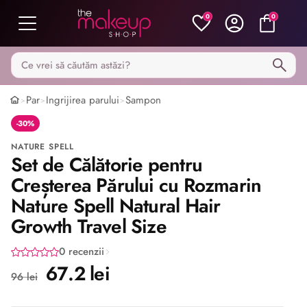
0
0
Caută pe MakeupShop
Par
Ingrijirea parului
Sampon
>
>
>
-30%
NATURE SPELL
Set de Călătorie pentru
Creșterea Părului cu Rozmarin
Nature Spell Natural Hair
Growth Travel Size
0 recenzii
67.2 lei
96 lei