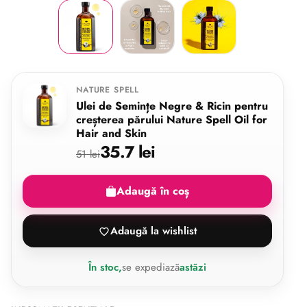
NATURE SPELL
Ulei de Semințe Negre & Ricin pentru
creșterea părului Nature Spell Oil for
Hair and Skin
35.7 lei
51 lei
Adaugă în coș
Adaugă la wishlist
În stoc,
se expediază
astăzi