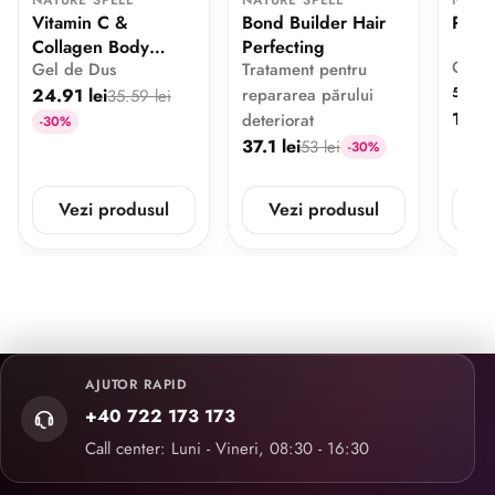
NATURE SPELL
NATURE SPELL
NATUR
Vitamin C &
Bond Builder Hair
Pure 
Collagen Body
Perfecting
Glice
Gel de Dus
Tratament pentru
Wash
5
24.91 lei
repararea părului
1 
35.59 lei
17.5 
deteriorat
-30%
37.1 lei
53 lei
-30%
Vezi produsul
Vezi produsul
V
AJUTOR RAPID
+40 722 173 173
Call center: Luni - Vineri, 08:30 - 16:30