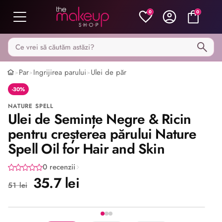
0
0
Caută pe MakeupShop
Par
Ingrijirea parului
Ulei de păr
>
>
>
-30%
NATURE SPELL
Ulei de Semințe Negre & Ricin
pentru creșterea părului Nature
Spell Oil for Hair and Skin
0 recenzii
35.7 lei
51 lei
Imaginea 1 din 3
Share