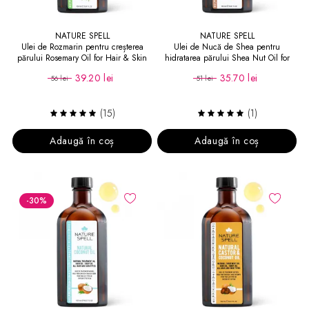
NATURE SPELL
NATURE SPELL
Ulei de Rozmarin pentru creșterea
Ulei de Nucă de Shea pentru
părului Rosemary Oil for Hair & Skin
hidratarea părului Shea Nut Oil for
150 ml
Hair and Skin
39.20 lei
35.70 lei
56 lei
51 lei
(15)
(1)
Adaugă în coș
Adaugă în coș
-30
%