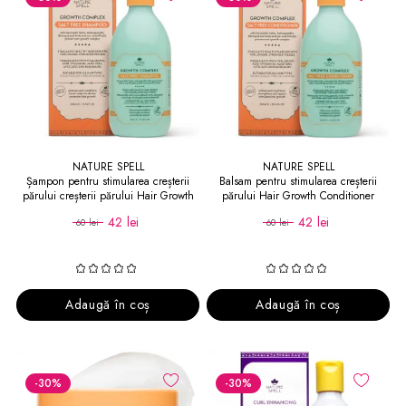
NATURE SPELL
NATURE SPELL
Șampon pentru stimularea creșterii
Balsam pentru stimularea creșterii
părului creșterii părului Hair Growth
părului Hair Growth Conditioner
Shampoo
42 lei
42 lei
60 lei
60 lei
Adaugă în coș
Adaugă în coș
-30
%
-30
%