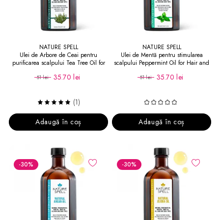
NATURE SPELL
NATURE SPELL
Ulei de Arbore de Ceai pentru
Ulei de Mentă pentru stimularea
purificarea scalpului Tea Tree Oil for
scalpului Peppermint Oil for Hair and
Hair and Skin
Skin
35.70 lei
35.70 lei
51 lei
51 lei
(1)
Adaugă în coș
Adaugă în coș
-30
%
-30
%