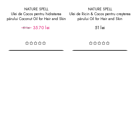
NATURE SPELL
NATURE SPELL
Ulei de Cocos pentru hidratarea
Ulei de Ricin & Cocos pentru creșterea
părului Coconut Oil for Hair and Skin
părului Oil for Hair and Skin
35.70 lei
51 lei
51 lei
Adaugă în coș
Adaugă în coș
-30
%
-30
%