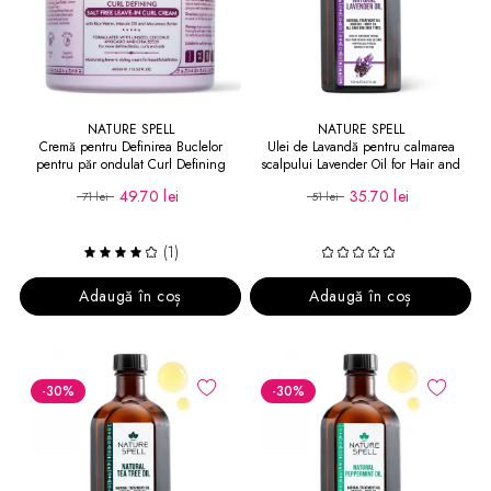
NATURE SPELL
NATURE SPELL
Cremă pentru Definirea Buclelor
Ulei de Lavandă pentru calmarea
pentru păr ondulat Curl Defining
scalpului Lavender Oil for Hair and
Leave-In Hair Cream
Skin
49.70 lei
35.70 lei
71 lei
51 lei
(1)
Adaugă în coș
Adaugă în coș
-30
%
-30
%