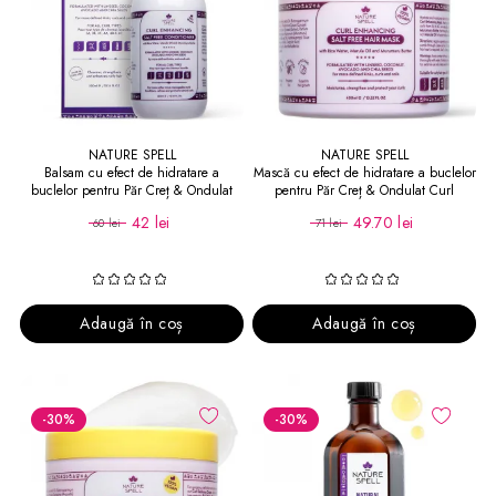
NATURE SPELL
NATURE SPELL
Balsam cu efect de hidratare a
Mască cu efect de hidratare a buclelor
buclelor pentru Păr Creț & Ondulat
pentru Păr Creț & Ondulat Curl
Curl Enhancing Salt Free Conditioner
Enhancing Salt Free Mask
42 lei
49.70 lei
60 lei
71 lei
Adaugă în coș
Adaugă în coș
-30
%
-30
%