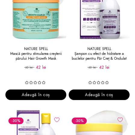
NATURE SPELL
NATURE SPELL
Mască pentru stimularea creșterii
Șampon cu efect de hidratare a
părului Hair Growth Mask
buclelor pentru Păr Creț & Ondulat
Curl Enhancing Salt Free Shampoo
42 lei
42 lei
60 lei
60 lei
Adaugă în coș
Adaugă în coș
-30
%
-30
%