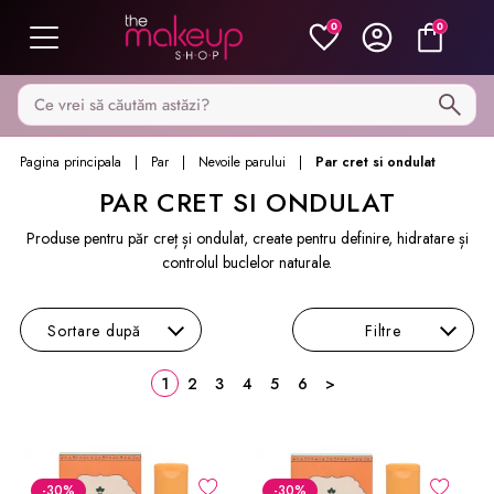
0
0
Caută pe MakeupShop
Pagina principala
Par
Nevoile parului
Par cret si ondulat
PAR CRET SI ONDULAT
Produse pentru păr creț și ondulat, create pentru definire, hidratare și
controlul buclelor naturale.
Sortare
după
Filtre
1
2
3
4
5
6
>
-30
%
-30
%