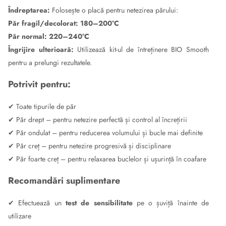
Îndreptarea:
Folosește o placă pentru netezirea părului:
Păr fragil/decolorat: 180–200°C
Păr normal: 220–240°C
Îngrijire ulterioară:
Utilizează kit-ul de întreținere BIO Smooth
pentru a prelungi rezultatele.
Potrivit pentru:
✔ Toate tipurile de păr
✔ Păr drept – pentru netezire perfectă și control al încrețirii
✔ Păr ondulat – pentru reducerea volumului și bucle mai definite
✔ Păr creț – pentru netezire progresivă și disciplinare
✔ Păr foarte creț – pentru relaxarea buclelor și ușurință în coafare
Recomandări suplimentare
✔ Efectuează un
test de sensibilitate
pe o șuviță înainte de
utilizare