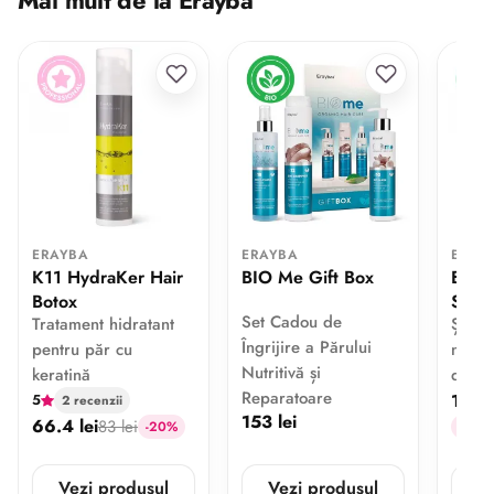
Mai mult de la Erayba
ERAYBA
ERAYBA
ERAY
K11 HydraKer Hair
BIO Me Gift Box
B12 
Botox
Sham
Set Cadou de
Tratament hidratant
Șampo
Îngrijire a Părului
pentru păr cu
nutrit
Nutritivă și
keratină
deteri
Reparatoare
103.2
5
2 recenzii
153 lei
66.4 lei
83 lei
-20%
-25.8 
Vezi produsul
Vezi produsul
V