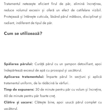
Tratamentul netezește eficient firul de păr, elimină încrețirea,
reduce volumul excesiv și oferă un efect de catifelare vizibil.
Protejează și întărește cuticula, lăsând părul mătăsos, disciplinat și
radiant, indiferent de tipul de păr.
Cum se utilizează?
Spălarea părului:
Curăță părul cu un șampon detoxifiant, apoi
îndepărtează excesul de apă cu prosopul și uscătorul.
Aplicarea tratamentului:
Împarte părul în secțiuni și aplică
tratamentul uniform, de la rădăcină la vârfuri.
Timp de expunere:
30 de minute pentru păr cu volum și încrețire,
60 de minute pentru păr foarte creț.
Clătire și uscare:
Clătește bine, apoi usucă părul complet cu
uscătorul.