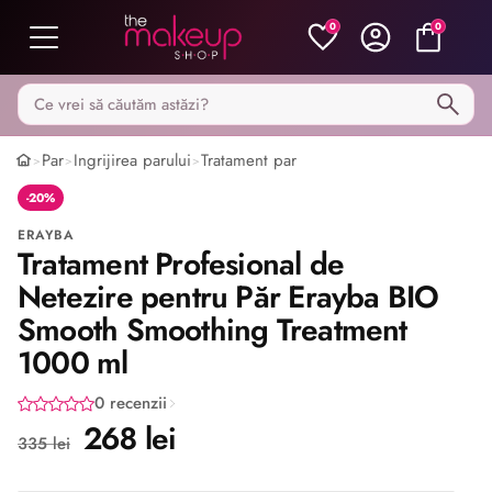
0
0
Caută pe MakeupShop
Par
Ingrijirea parului
Tratament par
>
>
>
-20%
ERAYBA
Tratament Profesional de
Netezire pentru Păr Erayba BIO
Smooth Smoothing Treatment
1000 ml
0 recenzii
268 lei
335 lei