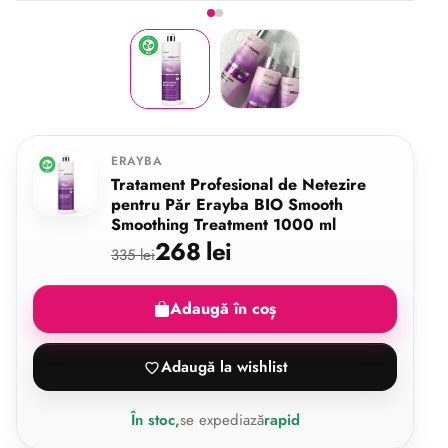
Imaginea 1 din 2
Share
ERAYBA
Tratament Profesional de Netezire
pentru Păr Erayba BIO Smooth
Smoothing Treatment 1000 ml
268 lei
335 lei
Adaugă în coș
Adaugă la wishlist
În stoc,
se expediază
rapid