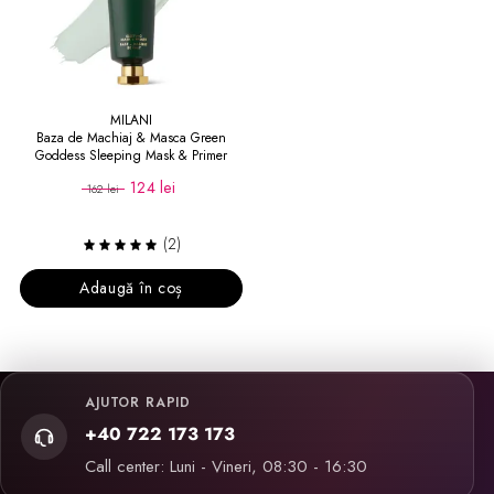
MILANI
Baza de Machiaj & Masca Green
Goddess Sleeping Mask & Primer
124 lei
162 lei
(2)
Adaugă în coș
AJUTOR RAPID
+40 722 173 173
Call center: Luni - Vineri, 08:30 - 16:30