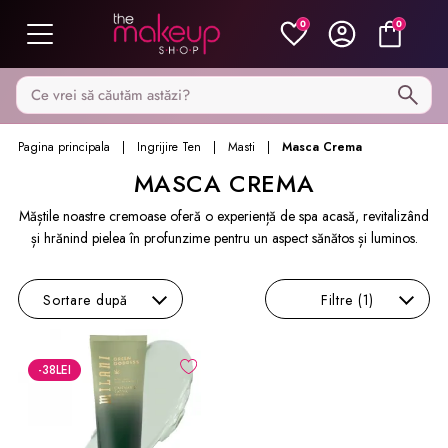
0
0
Caută pe MakeupShop
Pagina principala
Ingrijire Ten
Masti
Masca Crema
MASCA CREMA
Măștile noastre cremoase oferă o experiență de spa acasă, revitalizând
și hrănind pielea în profunzime pentru un aspect sănătos și luminos.
Sortare
după
Filtre
(1)
-38
LEI