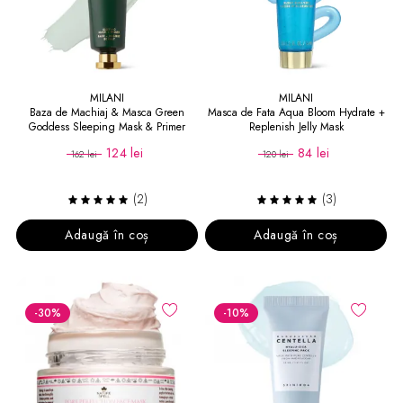
MILANI
MILANI
Baza de Machiaj & Masca Green
Masca de Fata Aqua Bloom Hydrate +
Goddess Sleeping Mask & Primer
Replenish Jelly Mask
124 lei
84 lei
162 lei
120 lei
(2)
(3)
Adaugă în coș
Adaugă în coș
-30
%
-10
%