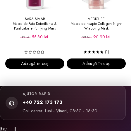
SARA SIMAR
MEDICUBE
Masca de Fata Detoxifianta &
Masca de noapte Collagen Night
Purificatoare Purifying Mask
Wrapping Mask
55.80 lei
90.90 lei
93 lei
101 lei
(1)
Adaugă în coș
Adaugă în coș
AJUTOR RAPID
+40 722 173 173
Call center: Luni - Vineri, 08:30 - 16:30