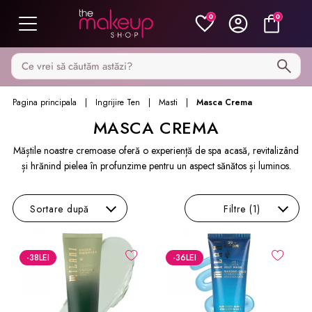
0
0
Caută pe MakeupShop
Pagina principala
Ingrijire Ten
Masti
Masca Crema
MASCA CREMA
Măștile noastre cremoase oferă o experiență de spa acasă, revitalizând
și hrănind pielea în profunzime pentru un aspect sănătos și luminos.
Sortare
după
Filtre
(1)
-38
LEI
-36
LEI