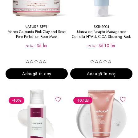
NATURE SPELL
SKIN1004
Masca Calmanta Pink Clay and Rose
Masca de Noapte Madagascar
Pore Perfection Face Mask
Centella HYALU-CICA Sleeping Pack
30 ml
35 lei
35.10 lei
50 lei
39 lei
Adaugă în coș
Adaugă în coș
-40
%
-10.1
LEI