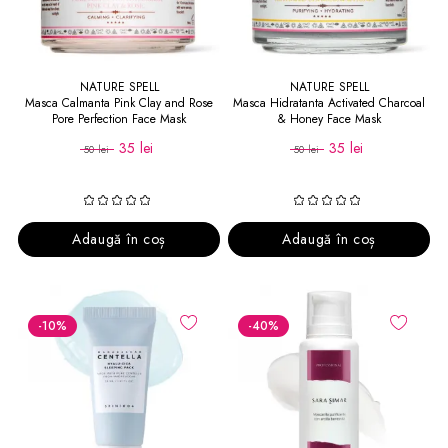
NATURE SPELL
NATURE SPELL
Masca Calmanta Pink Clay and Rose
Masca Hidratanta Activated Charcoal
Pore Perfection Face Mask
& Honey Face Mask
35 lei
35 lei
50 lei
50 lei
Adaugă în coș
Adaugă în coș
-10
%
-40
%