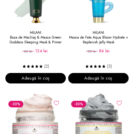
MILANI
MILANI
Baza de Machiaj & Masca Green
Masca de Fata Aqua Bloom Hydrate +
Goddess Sleeping Mask & Primer
Replenish Jelly Mask
124 lei
84 lei
162 lei
120 lei
(2)
(3)
Adaugă în coș
Adaugă în coș
-30
%
-30
%