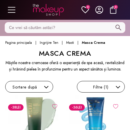
0
0
Caută pe MakeupShop
Pagina principala
Ingrijire Ten
Masti
Masca Crema
MASCA CREMA
Măștile noastre cremoase oferă o experiență de spa acasă, revitalizând
și hrănind pielea în profunzime pentru un aspect sănătos și luminos.
Sortare
după
Filtre
(1)
-38
LEI
-36
LEI