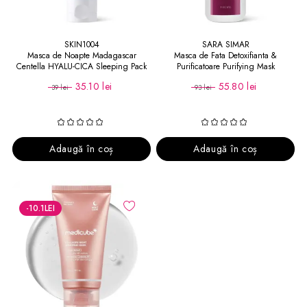
SKIN1004
SARA SIMAR
Masca de Noapte Madagascar
Masca de Fata Detoxifianta &
Centella HYALU-CICA Sleeping Pack
Purificatoare Purifying Mask
30 ml
35.10 lei
55.80 lei
39 lei
93 lei
Adaugă în coș
Adaugă în coș
-10.1
LEI