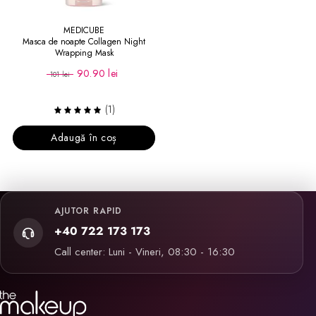
MEDICUBE
Masca de noapte Collagen Night
Wrapping Mask
90.90 lei
101 lei
(1)
Adaugă în coș
AJUTOR RAPID
+40 722 173 173
Call center: Luni - Vineri, 08:30 - 16:30