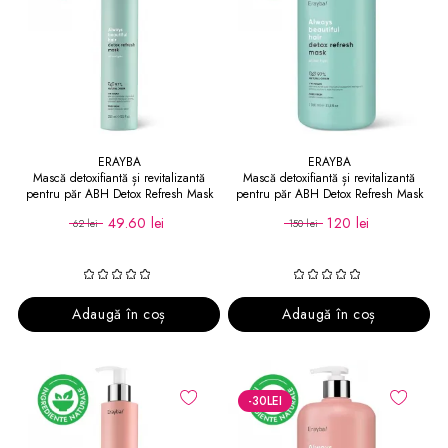
ERAYBA
ERAYBA
Mască detoxifiantă și revitalizantă
Mască detoxifiantă și revitalizantă
pentru păr ABH Detox Refresh Mask
pentru păr ABH Detox Refresh Mask
250 ml
1000 ml
49.60 lei
120 lei
62 lei
150 lei
Adaugă în coș
Adaugă în coș
-30
LEI