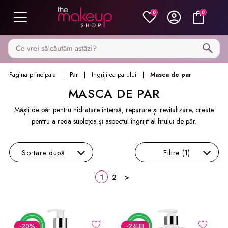
0
0
Caută pe MakeupShop
Pagina principala
Par
Ingrijirea parului
Masca de par
MASCA DE PAR
Măști de păr pentru hidratare intensă, reparare și revitalizare, create
pentru a reda suplețea și aspectul îngrijit al firului de păr.
Sortare
după
Filtre
(1)
1
2
>
-20
%
-24
LEI