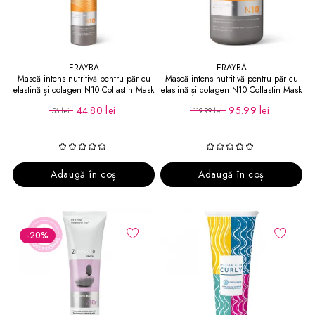
ERAYBA
ERAYBA
Mască intens nutritivă pentru păr cu
Mască intens nutritivă pentru păr cu
elastină și colagen N10 Collastin Mask
elastină și colagen N10 Collastin Mask
Intense 250 ml
Intense 1000 ml
44.80 lei
95.99 lei
56 lei
119.99 lei
Adaugă în coș
Adaugă în coș
-20
%