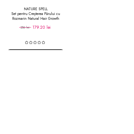
NATURE SPELL
Set pentru Creșterea Părului cu
Rozmarin Natural Hair Growth
179.20 lei
256 lei
Adaugă în coș
Categoria maștilor de păr include formule intensive pentru hidratare,
reparare și regenerare, potrivite pentru păr uscat, deteriorat, vopsit sau
fragil. Produsele ajută la refacerea structurii firului de păr și la
menținerea unui aspect mai neted și mai ușor de pieptănat. Alege
masca de păr în funcție de nevoile scalpului, gradul de deteriorare și
textura părului, pentru a completa rutina de îngrijire săptămânală sau
regulată.