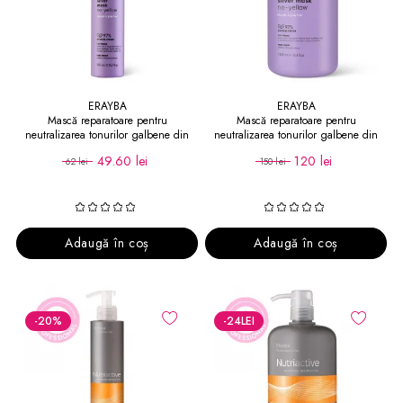
ERAYBA
ERAYBA
Mască reparatoare pentru
Mască reparatoare pentru
neutralizarea tonurilor galbene din
neutralizarea tonurilor galbene din
păr ABH Silver No-Yellow 250 ml
păr ABH Silver No-Yellow 1000 ml
49.60 lei
120 lei
62 lei
150 lei
Adaugă în coș
Adaugă în coș
-20
%
-24
LEI