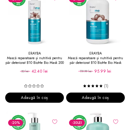
ERAYBA
ERAYBA
Mască reparatoare și nutritivă pentru
Mască reparatoare și nutritivă pentru
păr deteriorat B10 BioMe Bio Mask 200
păr deteriorat B10 BioMe Bio Mask
ml
1000 ml
42.40 lei
95.99 lei
53 lei
119.99 lei
(1)
Adaugă în coș
Adaugă în coș
-20
%
-30
LEI