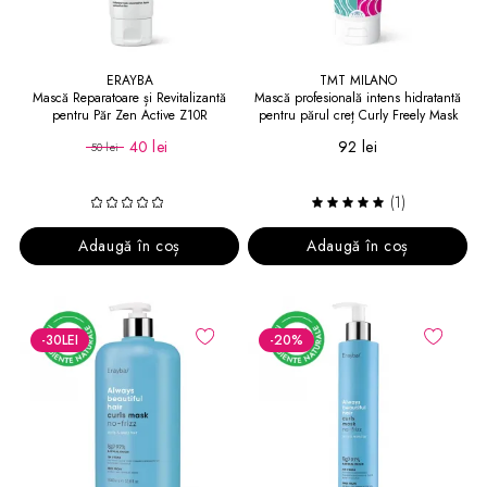
ERAYBA
TMT MILANO
Mască Reparatoare și Revitalizantă
Mască profesională intens hidratantă
pentru Păr Zen Active Z10R
pentru părul creț Curly Freely Mask
Revitalising Mask 150 ml
40 lei
92 lei
50 lei
(1)
Adaugă în coș
Adaugă în coș
-30
LEI
-20
%