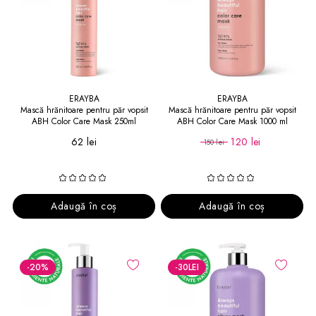
ERAYBA
ERAYBA
Mască hrănitoare pentru păr vopsit
Mască hrănitoare pentru păr vopsit
ABH Color Care Mask 250ml
ABH Color Care Mask 1000 ml
62 lei
120 lei
150 lei
Adaugă în coș
Adaugă în coș
-20
%
-30
LEI