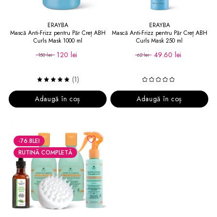
ERAYBA
ERAYBA
Mască Anti-Frizz pentru Păr Creț ABH
Mască Anti-Frizz pentru Păr Creț ABH
Curls Mask 1000 ml
Curls Mask 250 ml
120 lei
49.60 lei
150 lei
62 lei
(1)
Adaugă în coș
Adaugă în coș
-76.8
LEI
RUTINĂ COMPLETĂ