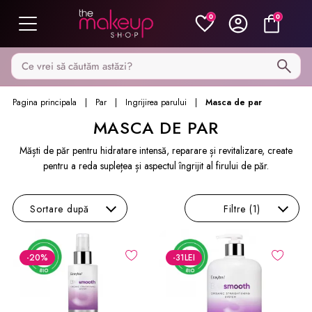
0
0
Caută pe MakeupShop
Pagina principala
Par
Ingrijirea parului
Masca de par
MASCA DE PAR
Măști de păr pentru hidratare intensă, reparare și revitalizare, create
pentru a reda suplețea și aspectul îngrijit al firului de păr.
Sortare
după
Filtre
(1)
-20
%
-31
LEI