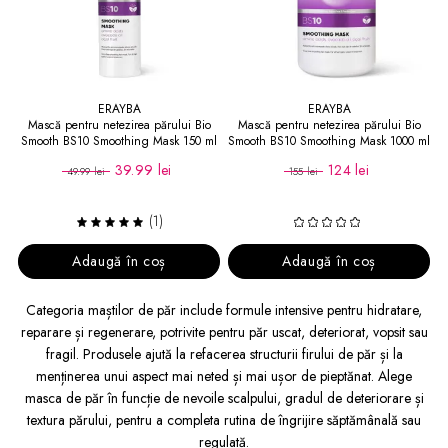
ERAYBA
ERAYBA
Mască pentru netezirea părului Bio
Mască pentru netezirea părului Bio
Smooth BS10 Smoothing Mask 150 ml
Smooth BS10 Smoothing Mask 1000 ml
39.99 lei
124 lei
49.99 lei
155 lei
(1)
Adaugă în coș
Adaugă în coș
Categoria maștilor de păr include formule intensive pentru hidratare,
reparare și regenerare, potrivite pentru păr uscat, deteriorat, vopsit sau
fragil. Produsele ajută la refacerea structurii firului de păr și la
menținerea unui aspect mai neted și mai ușor de pieptănat. Alege
masca de păr în funcție de nevoile scalpului, gradul de deteriorare și
textura părului, pentru a completa rutina de îngrijire săptămânală sau
regulată.