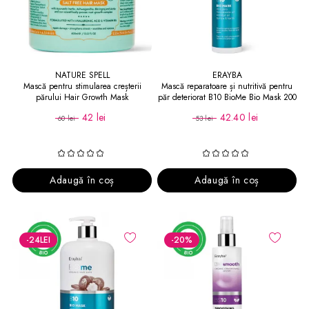
NATURE SPELL
ERAYBA
Mască pentru stimularea creșterii
Mască reparatoare și nutritivă pentru
părului Hair Growth Mask
păr deteriorat B10 BioMe Bio Mask 200
ml
42 lei
42.40 lei
60 lei
53 lei
Adaugă în coș
Adaugă în coș
-24
LEI
-20
%