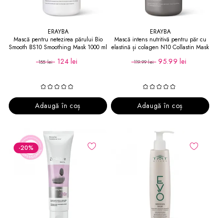
ERAYBA
ERAYBA
Mască pentru netezirea părului Bio
Mască intens nutritivă pentru păr cu
Smooth BS10 Smoothing Mask 1000 ml
elastină și colagen N10 Collastin Mask
Intense 1000 ml
124 lei
95.99 lei
155 lei
119.99 lei
Adaugă în coș
Adaugă în coș
-20
%