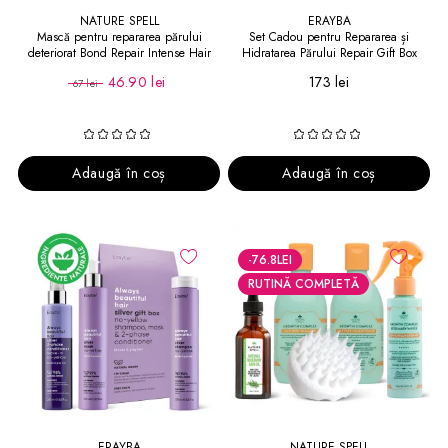
NATURE SPELL
ERAYBA
Mască pentru repararea părului
Set Cadou pentru Repararea și
deteriorat Bond Repair Intense Hair
Hidratarea Părului Repair Gift Box
Mask
46.90 lei
173 lei
67 lei
Adaugă în coș
Adaugă în coș
-76.8
LEI
RUTINĂ COMPLETĂ
ERAYBA
NATURE SPELL