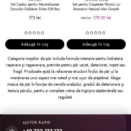
Set Cadou pentru Neutralizarea
Set pentru Creșterea Părului cu
Tonurilor Galbene Silver Gift Box
Rozmarin Natural Hair Growth
173 lei
179.20 lei
256 lei
Adaugă în coș
Adaugă în coș
Categoria maștilor de păr include formule intensive pentru hidratare,
reparare și regenerare, potrivite pentru păr uscat, deteriorat, vopsit sau
fragil. Produsele ajută la refacerea structurii firului de păr și la
menținerea unui aspect mai neted și mai ușor de pieptănat. Alege
masca de păr în funcție de nevoile scalpului, gradul de deteriorare și
textura părului, pentru a completa rutina de îngrijire săptămânală sau
regulată.
AJUTOR RAPID
+40 722 173 173