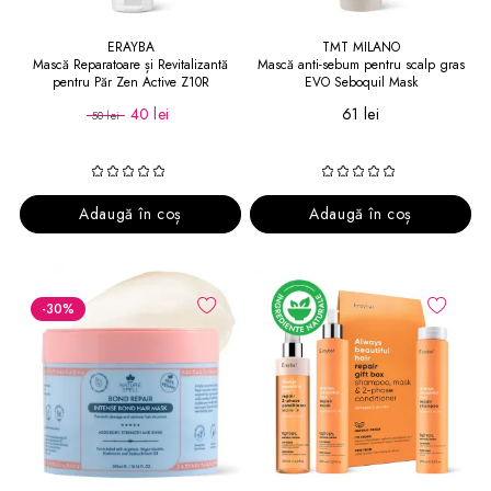
ERAYBA
TMT MILANO
Mască Reparatoare și Revitalizantă
Mască anti-sebum pentru scalp gras
pentru Păr Zen Active Z10R
EVO Seboquil Mask
Revitalising Mask 150 ml
40 lei
61 lei
50 lei
Adaugă în coș
Adaugă în coș
-30
%