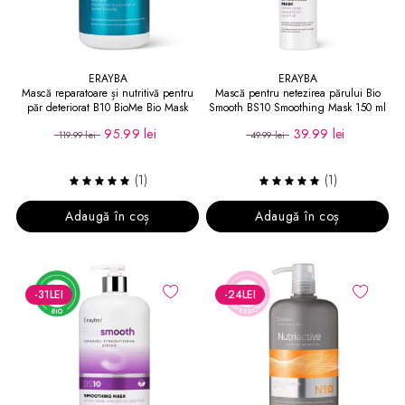
ERAYBA
ERAYBA
Mască reparatoare și nutritivă pentru
Mască pentru netezirea părului Bio
păr deteriorat B10 BioMe Bio Mask
Smooth BS10 Smoothing Mask 150 ml
1000 ml
95.99 lei
39.99 lei
119.99 lei
49.99 lei
(1)
(1)
Adaugă în coș
Adaugă în coș
-31
LEI
-24
LEI