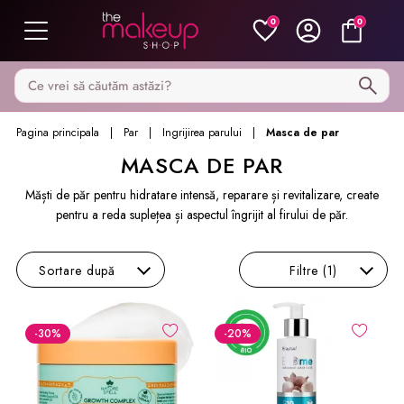
0
0
Caută pe MakeupShop
Pagina principala
Par
Ingrijirea parului
Masca de par
MASCA DE PAR
Măști de păr pentru hidratare intensă, reparare și revitalizare, create
pentru a reda suplețea și aspectul îngrijit al firului de păr.
Sortare
după
Filtre
(1)
-30
%
-20
%