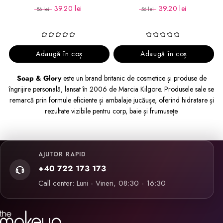
39.20 lei
39.20 lei
56 lei
56 lei
Adaugă în coș
Adaugă în coș
Soap & Glory
este un brand britanic de cosmetice și produse de
îngrijire personală, lansat în 2006 de Marcia Kilgore. Produsele sale se
remarcă prin formule eficiente și ambalaje jucăușe, oferind hidratare și
rezultate vizibile pentru corp, baie și frumusețe.
AJUTOR RAPID
+40 722 173 173
Call center: Luni - Vineri, 08:30 - 16:30