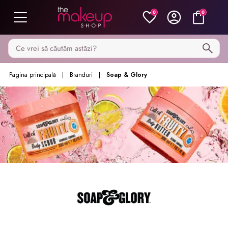
0
0
Caută pe MakeupShop
Pagina principală
Branduri
Soap & Glory