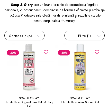
Soap & Glory
este un brand britanic de cosmetice și îngrijire
personală, cunoscut pentru combinația de formule eficiente și ambalaje
jucăușe. Produsele sale oferă hidratare intensă și rezultate vizibile
pentru corp, baie și frumusețe.
Sorteaza după
Filtre
(1)
-30
%
-30
%
SOAP & GLORY
SOAP & GLORY
Ulei de Baie Original Pink Bath & Body
Ulei de Baie Relax Shower Oil
Oil