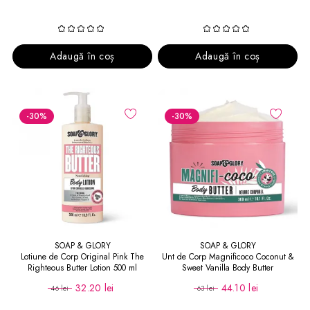
Adaugă în coș
Adaugă în coș
-30
%
-30
%
SOAP & GLORY
SOAP & GLORY
Lotiune de Corp Original Pink The
Unt de Corp Magnificoco Coconut &
Righteous Butter Lotion 500 ml
Sweet Vanilla Body Butter
32.20 lei
44.10 lei
46 lei
63 lei