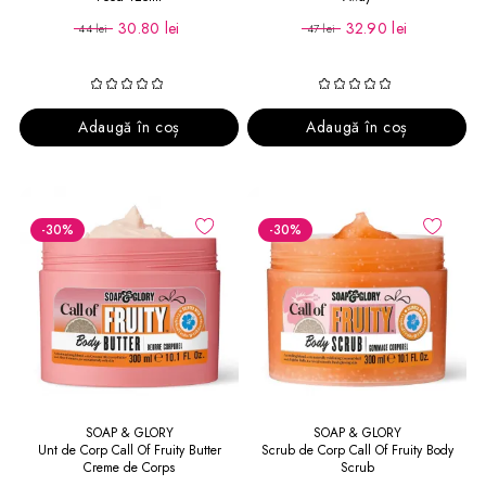
30.80 lei
32.90 lei
44 lei
47 lei
Adaugă în coș
Adaugă în coș
-30
%
-30
%
SOAP & GLORY
SOAP & GLORY
Unt de Corp Call Of Fruity Butter
Scrub de Corp Call Of Fruity Body
Creme de Corps
Scrub