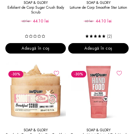
SOAP & GLORY
SOAP & GLORY
Exfoliant de Corp Sugar Crush Body
Lotiune de Corp Smoothie Star Lotion
Scrub
44.10 lei
44.10 lei
63 lei
63 lei
(2)
Adaugă în coș
Adaugă în coș
-30
%
-30
%
SOAP & GLORY
SOAP & GLORY