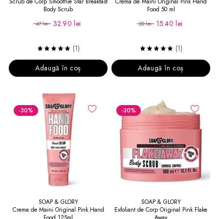
Scrub de Corp Smoothie Star Breakfast
Crema de Maini Original Pink Hand
Body Scrub
Food 50 ml
32.90 lei
15.40 lei
47 lei
22 lei
(1)
(1)
Adaugă în coș
Adaugă în coș
-30
%
-30
%
SOAP & GLORY
SOAP & GLORY
Crema de Maini Original Pink Hand
Exfoliant de Corp Original Pink Flake
Food 125ml
Away