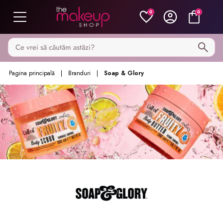
0
0
Caută pe MakeupShop
Pagina principală
Branduri
Soap & Glory