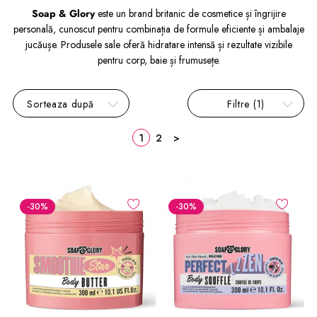
Soap & Glory
este un brand britanic de cosmetice și îngrijire
personală, cunoscut pentru combinația de formule eficiente și ambalaje
jucăușe. Produsele sale oferă hidratare intensă și rezultate vizibile
pentru corp, baie și frumusețe.
Sorteaza după
Filtre
(1)
1
2
>
-30
%
-30
%