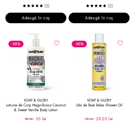
(2)
(2)
Adaugă în coș
Adaugă în coș
-30
%
-30
%
SOAP & GLORY
SOAP & GLORY
Lotiune de Corp Magnificoco Coconut
Ulei de Baie Relax Shower Oil
& Sweet Vanilla Body Lotion
35 lei
39.20 lei
50 lei
56 lei
(3)