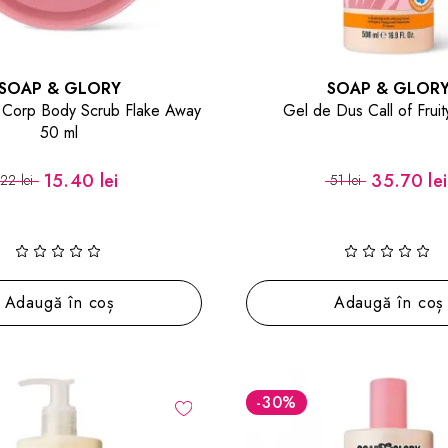
SOAP & GLORY
SOAP & GLOR
e Corp Body Scrub Flake Away
Gel de Dus Call of Frui
50 ml
15.40 lei
35.70 lei
22 lei
51 lei
Adaugă în coș
Adaugă în coș
-30
%