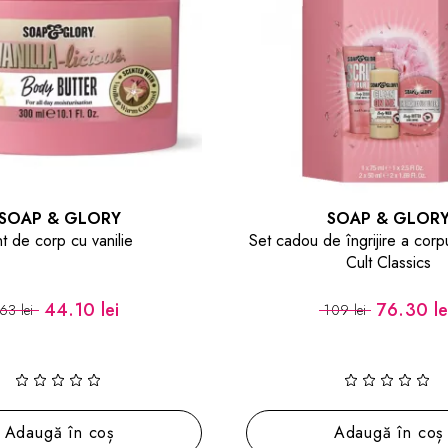
SOAP & GLORY
SOAP & GLOR
t de corp cu vanilie
Set cadou de îngrijire a corp
Cult Classics
44.10 lei
76.30 le
63 lei
109 lei
Adaugă în coș
Adaugă în coș