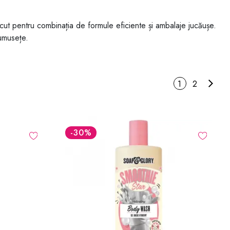
cut pentru combinația de formule eficiente și ambalaje jucăușe.
rumusețe.
1
2
-30
%