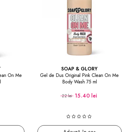
Y
SOAP & GLORY
lean On Me
Gel de Dus Original Pink Clean On Me
l
Body Wash 75 ml
15.40 lei
22 lei
Adaugă în coș