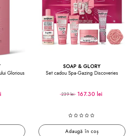
Y
SOAP & GLORY
ului Glorious
Set cadou Spa-Gazing Discoveries
i
167.30 lei
239 lei
Adaugă în coș