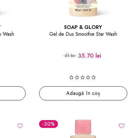
Y
SOAP & GLORY
ty Wash
Gel de Dus Smoothie Star Wash
35.70 lei
51 lei
Adaugă în coș
-30
%