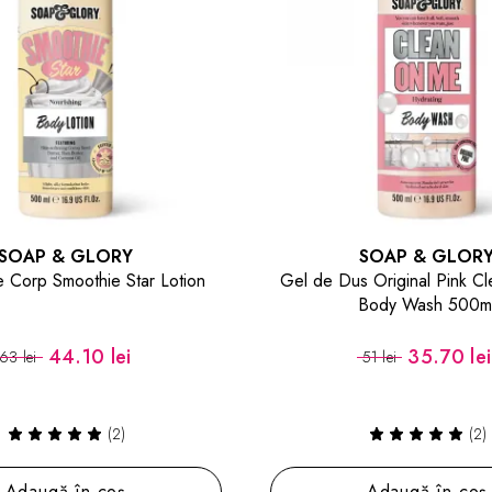
SOAP & GLORY
SOAP & GLOR
e Corp Smoothie Star Lotion
Gel de Dus Original Pink C
Body Wash 500m
44.10 lei
35.70 lei
63 lei
51 lei
(2)
(2)
Adaugă în coș
Adaugă în coș