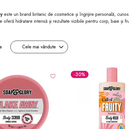
ry
este un brand britanic de cosmetice și îngrijire personală, cunos
 oferă hidratare intensă și rezultate vizibile pentru corp, baie și f
a
Cele mai vândute
-30
%