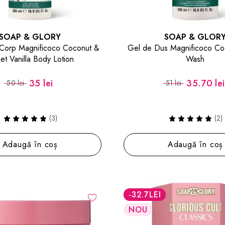
SOAP & GLORY
SOAP & GLOR
 Corp Magnificoco Coconut &
Gel de Dus Magnificoco Co
t Vanilla Body Lotion
Wash
35 lei
35.70 lei
50 lei
51 lei
(3)
(2)
Adaugă în coș
Adaugă în coș
-32.7
LEI
NOU