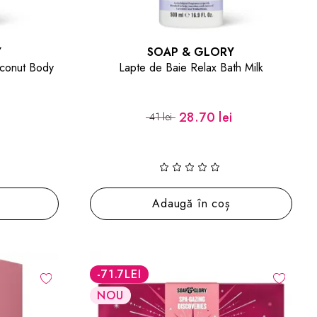
Y
SOAP & GLORY
conut Body
Lapte de Baie Relax Bath Milk
28.70 lei
41 lei
Adaugă în coș
-71.7
LEI
NOU