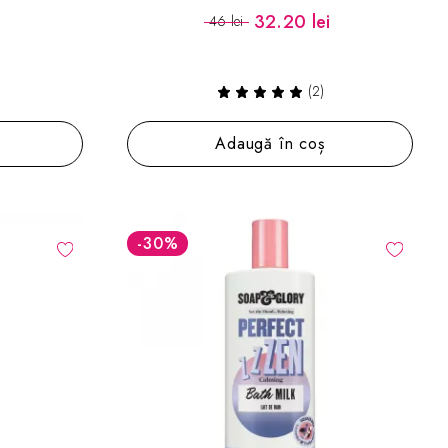
i
32.20 lei
46 lei
(2)
Adaugă în coș
-30
%