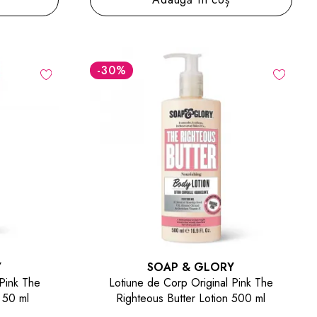
-30
%
Y
SOAP & GLORY
 Pink The
Lotiune de Corp Original Pink The
 50 ml
Righteous Butter Lotion 500 ml