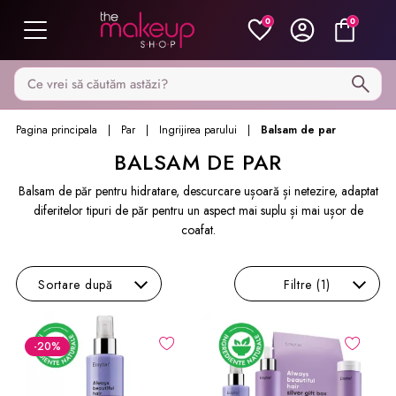
0
0
Caută pe MakeupShop
Pagina principala
Par
Ingrijirea parului
Balsam de par
BALSAM DE PAR
Balsam de păr pentru hidratare, descurcare ușoară și netezire, adaptat
diferitelor tipuri de păr pentru un aspect mai suplu și mai ușor de
coafat.
Sortare
după
Filtre
(1)
-20
%