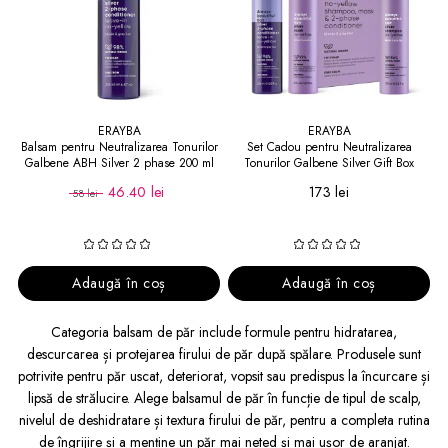
ERAYBA
ERAYBA
Balsam pentru Neutralizarea Tonurilor
Set Cadou pentru Neutralizarea
Galbene ABH Silver 2 phase 200 ml
Tonurilor Galbene Silver Gift Box
46.40 lei
173 lei
58 lei
Adaugă în coș
Adaugă în coș
Categoria balsam de păr include formule pentru hidratarea,
descurcarea și protejarea firului de păr după spălare. Produsele sunt
potrivite pentru păr uscat, deteriorat, vopsit sau predispus la încurcare și
lipsă de strălucire. Alege balsamul de păr în funcție de tipul de scalp,
nivelul de deshidratare și textura firului de păr, pentru a completa rutina
de îngrijire și a menține un păr mai neted și mai ușor de aranjat.