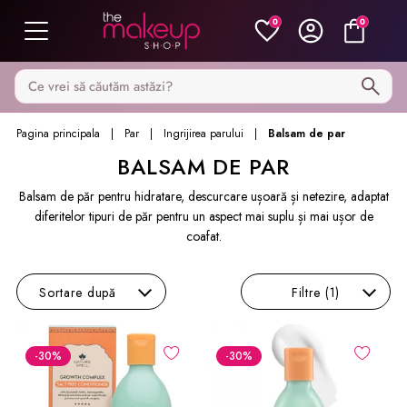
0
0
Caută pe MakeupShop
Pagina principala
Par
Ingrijirea parului
Balsam de par
BALSAM DE PAR
Balsam de păr pentru hidratare, descurcare ușoară și netezire, adaptat
diferitelor tipuri de păr pentru un aspect mai suplu și mai ușor de
coafat.
Sortare
după
Filtre
(1)
-30
%
-30
%