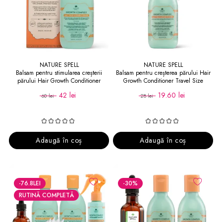
NATURE SPELL
NATURE SPELL
Balsam pentru stimularea creșterii
Balsam pentru creșterea părului Hair
părului Hair Growth Conditioner
Growth Conditioner Travel Size
42 lei
19.60 lei
60 lei
28 lei
Adaugă în coș
Adaugă în coș
-76.8
LEI
-30
%
RUTINĂ COMPLETĂ