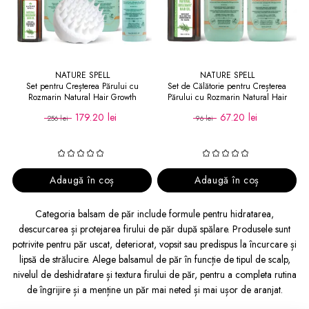
NATURE SPELL
NATURE SPELL
Set pentru Creșterea Părului cu
Set de Călătorie pentru Creșterea
Rozmarin Natural Hair Growth
Părului cu Rozmarin Natural Hair
Growth Travel Size
179.20 lei
67.20 lei
256 lei
96 lei
Adaugă în coș
Adaugă în coș
Categoria balsam de păr include formule pentru hidratarea,
descurcarea și protejarea firului de păr după spălare. Produsele sunt
potrivite pentru păr uscat, deteriorat, vopsit sau predispus la încurcare și
lipsă de strălucire. Alege balsamul de păr în funcție de tipul de scalp,
nivelul de deshidratare și textura firului de păr, pentru a completa rutina
de îngrijire și a menține un păr mai neted și mai ușor de aranjat.