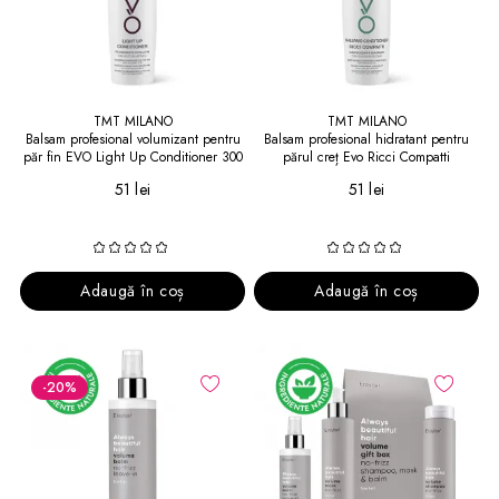
TMT MILANO
TMT MILANO
Balsam profesional volumizant pentru
Balsam profesional hidratant pentru
păr fin EVO Light Up Conditioner 300
părul creț Evo Ricci Compatti
ml
Conditioner
51 lei
51 lei
Adaugă în coș
Adaugă în coș
-20
%