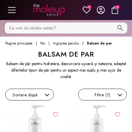
0
0
Caută pe MakeupShop
Pagina principala
Par
Ingrijirea parului
Balsam de par
BALSAM DE PAR
Balsam de păr pentru hidratare, descurcare ușoară și netezire, adaptat
diferitelor tipuri de păr pentru un aspect mai suplu și mai ușor de
coafat.
Sortare
după
Filtre
(1)