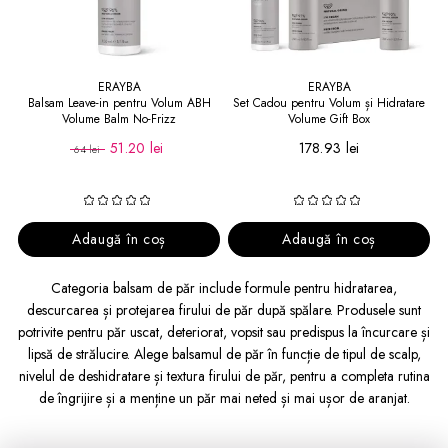
ERAYBA
ERAYBA
Balsam Leave-in pentru Volum ABH
Set Cadou pentru Volum și Hidratare
Volume Balm No-Frizz
Volume Gift Box
51.20 lei
178.93 lei
64 lei
Adaugă în coș
Adaugă în coș
Categoria balsam de păr include formule pentru hidratarea,
descurcarea și protejarea firului de păr după spălare. Produsele sunt
potrivite pentru păr uscat, deteriorat, vopsit sau predispus la încurcare și
lipsă de strălucire. Alege balsamul de păr în funcție de tipul de scalp,
nivelul de deshidratare și textura firului de păr, pentru a completa rutina
de îngrijire și a menține un păr mai neted și mai ușor de aranjat.