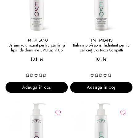
TMT MILANO
TMT MILANO
Balsam volumizant pentru păr fin și
Balsam profesional hidratant pentru
lipsit de densitate EVO Light Up
păr creț Evo Ricci Compatti
Conditioner 1000 ml
Conditioner 1000 ml
101 lei
101 lei
Adaugă în coș
Adaugă în coș