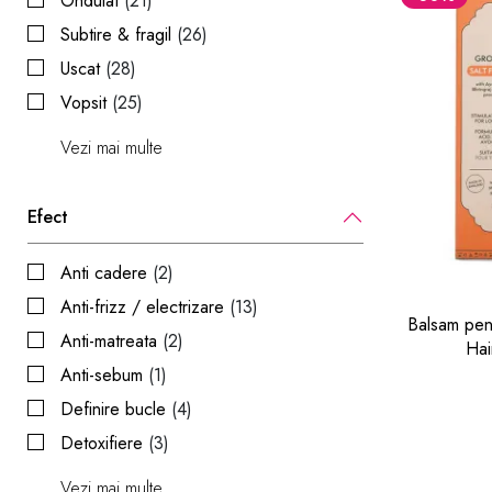
Ondulat
(21)
Subtire & fragil
(26)
Uscat
(28)
Vopsit
(25)
Vezi mai multe
Efect
Anti cadere
(2)
Anti-frizz / electrizare
(13)
Balsam pent
Anti-matreata
(2)
Hai
Anti-sebum
(1)
Definire bucle
(4)
Detoxifiere
(3)
Vezi mai multe