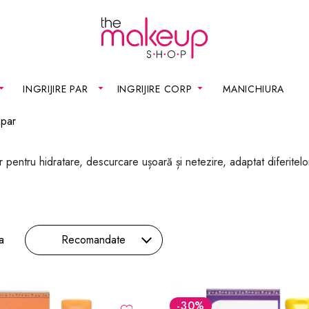
INGRIJIRE PAR
INGRIJIRE CORP
MANICHIURA
 par
pentru hidratare, descurcare ușoară și netezire, adaptat diferitelo
a
Recomandate
-30
%