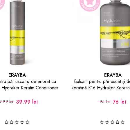
ERAYBA
ERAYBA
ru păr uscat și deteriorat cu
Balsam pentru păr uscat și d
6 Hydraker Keratin Conditioner
keratină K16 Hydraker Keratin
250 ml
1000 ml
39.99 lei
76 lei
9.99 lei
95 lei