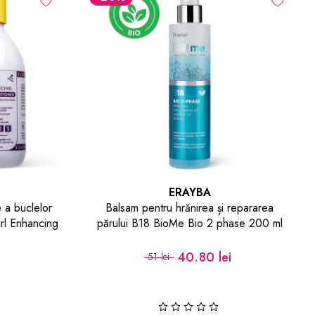
ERAYBA
 a buclelor
Balsam pentru hrănirea și repararea
rl Enhancing
părului B18 BioMe Bio 2 phase 200 ml
er
40.80 lei
51 lei