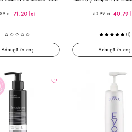
ml
Conditioner 200 m
71.20 lei
40.79 l
89 lei
50.99 lei
(1)
Adaugă în coș
Adaugă în coș