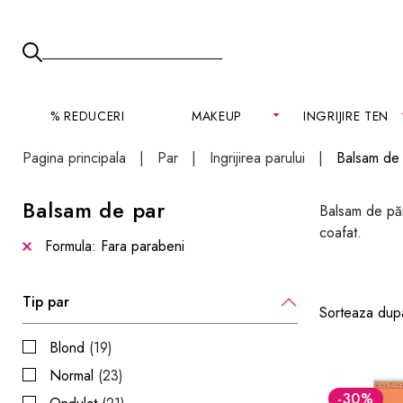
% REDUCERI
MAKEUP
INGRIJIRE TEN
Pagina principala
Par
Ingrijirea parului
Balsam de
Balsam de par
Balsam de păr 
coafat.
Formula: Fara parabeni
Tip par
Sorteaza dup
Blond
(19)
Normal
(23)
-30
%