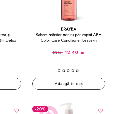
ERAYBA
rea și
Balsam hrănitor pentru păr vopsit ABH
ABH Detox
Color Care Conditioner Leave-in
ave-in
i
42.40 lei
53 lei
Adaugă în coș
-20
%