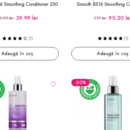
6 Smoothing Conditioner 250
Smooth BS16 Smoothing Co
ml
1000 ml
39.99 lei
95.20 le
9.99 lei
119 lei
(1)
(1)
Adaugă în coș
Adaugă în coș
-20
%