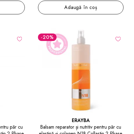
Adaugă în coș
-20
%
ERAYBA
entru păr cu
Balsam reparator și nutritiv pentru păr cu
stin 2 Phase
elastină și colagen N18 Collastin 2 Phase