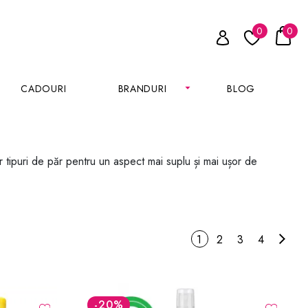
0
0
CADOURI
BRANDURI
BLOG
r tipuri de păr pentru un aspect mai suplu și mai ușor de
1
2
3
4
-20
%