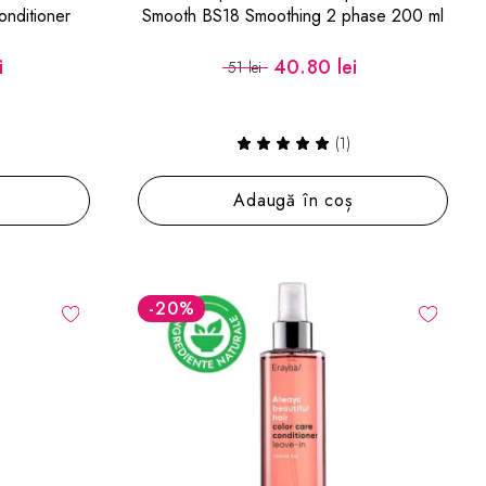
nditioner
Smooth BS18 Smoothing 2 phase 200 ml
i
40.80 lei
51 lei
(1)
Adaugă în coș
-20
%