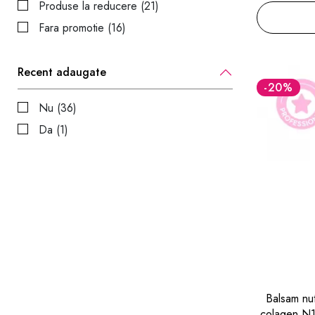
Produse la reducere (21)
Fara promotie (16)
Recent adaugate
-20
%
Nu (36)
Da (1)
Balsam nutr
colagen N1