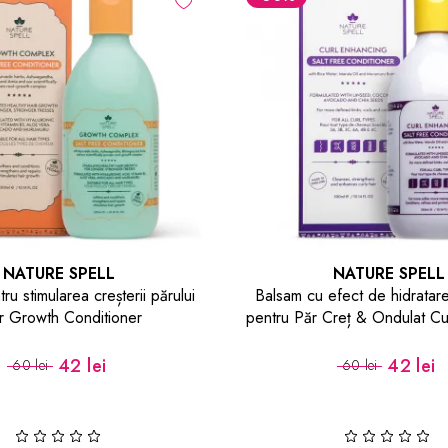
NATURE SPELL
NATURE SPELL
ru stimularea creșterii părului
Balsam cu efect de hidratare
r Growth Conditioner
pentru Păr Creț & Ondulat Cu
Salt Free Condition
42 lei
42 lei
60 lei
60 lei