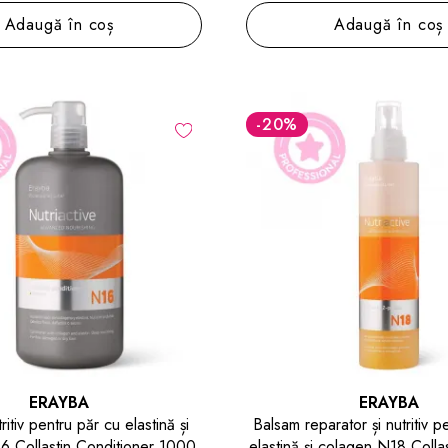
Adaugă în coș
Adaugă în coș
-20
%
ERAYBA
ERAYBA
itiv pentru păr cu elastină și
Balsam reparator și nutritiv p
6 Collastin Conditioner 1000
elastină și colagen N18 Colla