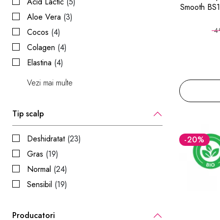
Acid Lactic
(5)
Smooth BS1
Aloe Vera
(3)
4
Cocos
(4)
Colagen
(4)
Elastina
(4)
Vezi mai multe
Tip scalp
Deshidratat
(23)
-20
%
Gras
(19)
Normal
(24)
Sensibil
(19)
Producatori