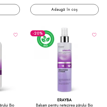
Adaugă în coș
-20
%
ERAYBA
rului Bio
Balsam pentru netezirea părului Bio