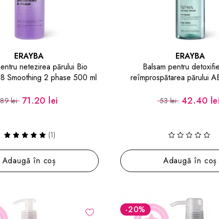
ERAYBA
ERAYBA
entru netezirea părului Bio
Balsam pentru detoxifie
8 Smoothing 2 phase 500 ml
reîmprospătarea părului 
Refresh Conditioner Le
71.20 lei
42.40 le
89 lei
53 lei
(1)
Adaugă în coș
Adaugă în coș
-20
%