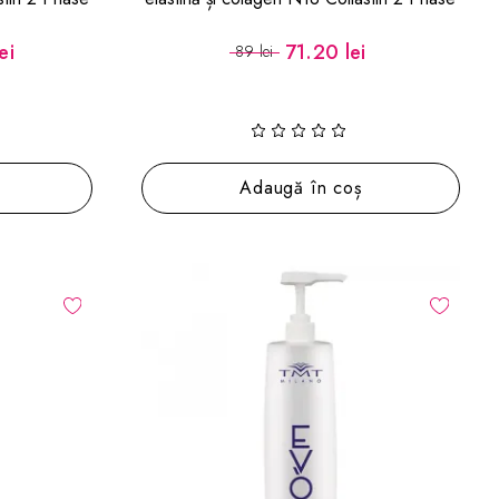
l
Conditioner 500 ml
ei
71.20 lei
89 lei
Adaugă în coș