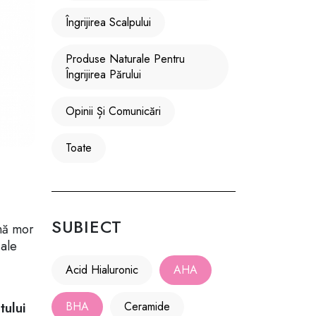
Îngrijirea Scalpului
Produse Naturale Pentru
Îngrijirea Părului
Opinii Și Comunicări
Toate
SUBIECT
rmă mor
iale
Acid Hialuronic
AHA
BHA
Ceramide
tului