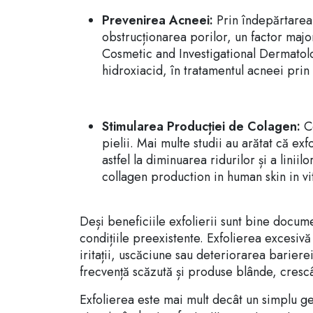
Prevenirea Acneei:
Prin îndepărtarea
obstrucționarea porilor, un factor majo
Cosmetic and Investigational Dermatolog
hidroxiacid, în tratamentul acneei prin
Stimularea Producției de Colagen:
Co
pielii. Mai multe studii au arătat că e
astfel la diminuarea ridurilor și a liniil
collagen production in human skin in vi
Deși beneficiile exfolierii sunt bine documen
condițiile preexistente. Exfolierea excesi
iritații, uscăciune sau deteriorarea barier
frecvență scăzută și produse blânde, crescân
Exfolierea este mai mult decât un simplu ge