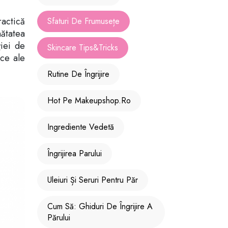
actică
Sfaturi De Frumusețe
nătatea
ției de
Skincare Tips&Tricks
ice ale
Rutine De Îngrijire
Hot Pe Makeupshop.ro
Ingrediente Vedetă
Îngrijirea Parului
Uleiuri Și Seruri Pentru Păr
Cum Să: Ghiduri De Îngrijire A
Părului