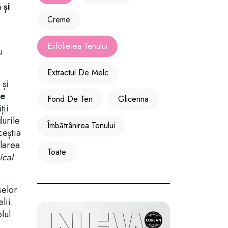
 și
Creme
Exfolierea Tenului
u
Extractul De Melc
 și
de
Fond De Ten
Glicerina
ții
durile
Îmbătrânirea Tenului
ceștia
ularea
Toate
ical
selor
lii.
lul