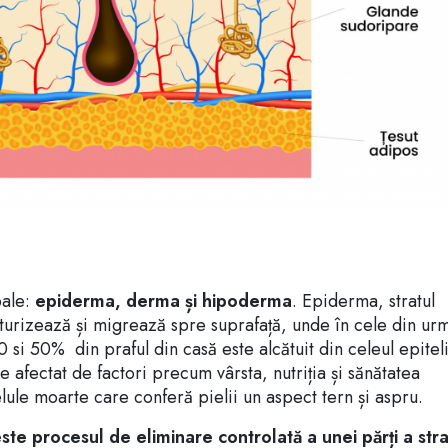
pale:
epiderma, derma și hipoderma
. Epiderma, stratul
maturizează și migrează spre suprafață, unde în cele din u
0 si 50% din praful din casă este alcătuit din celeul epitel
e afectat de factori precum vârsta, nutriția și sănătatea
ule moarte care conferă pielii un aspect tern și aspru.
ste procesul de eliminare controlată a unei părți a stra