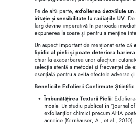
Pe de altă parte,
exfolierea dezvăluie un s
iritație și sensibilitate la radiațiile UV
. De
larg devine imperativă în perioada imediat
expunerea la soare și pentru a menține integ
Un aspect important de menționat este că
lipidic al pielii și poate deteriora barier
chiar la exacerbarea unor afecțiuni cutanat
selecția atentă a metodei și frecvenței de ex
esențială pentru a evita efectele adverse ș
Beneficiile Exfolierii Confirmate Științific
Îmbunătățirea Texturii Pielii:
Exfoliere
moale. Un studiu publicat în "Journal o
exfolianților chimici precum AHA poate 
acneice (Kornhauser, A., et al., 2010).