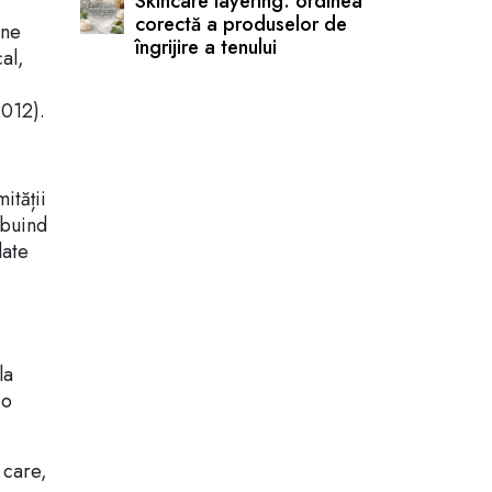
Skincare layering: ordinea
corectă a produselor de
ine
îngrijire a tenului
al,
2012).
ității
ibuind
late
la
 o
 care,