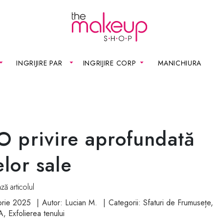
INGRIJIRE PAR
INGRIJIRE CORP
MANICHIURA
: O privire aprofundată
lor sale
ză articolul
mbrie 2025
Autor:
Lucian M.
Categorii:
Sfaturi de Frumusețe
,
A
,
Exfolierea tenului