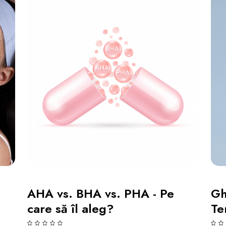
AHA vs. BHA vs. PHA - Pe
Gh
care să îl aleg?
Te