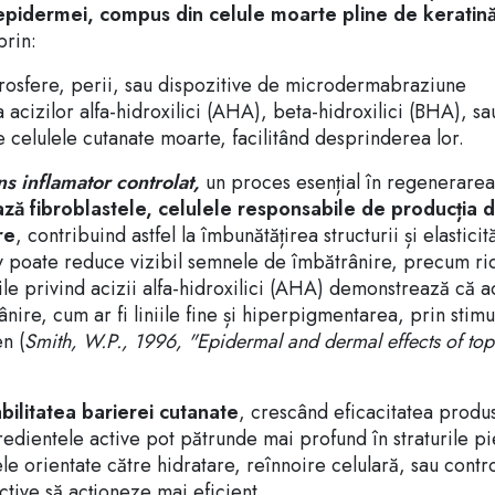
l epidermei, compus din celule moarte pline de keratină
prin:
rosfere, perii, sau dispozitive de microdermabraziune
 acizilor alfa-hidroxilici (AHA), beta-hidroxilici (BHA), sa
e celulele cutanate moarte, facilitând desprinderea lor.
ns inflamator controlat,
un proces esențial în regenerarea
ază fibroblastele, celulele responsabile de producția 
re
, contribuind astfel la îmbunătățirea structurii și elasticită
tiv poate reduce vizibil semnele de îmbătrânire, precum ri
ile privind acizii alfa-hidroxilici (AHA) demonstrează că a
ire, cum ar fi liniile fine și hiperpigmentarea, prin stim
n (
Smith, W.P., 1996, "Epidermal and dermal effects of top
ilitatea barierei cutanate
, crescând eficacitatea produ
redientele active pot pătrunde mai profund în straturile pie
e orientate către hidratare, reînnoire celulară, sau contro
tive să acționeze mai eficient.