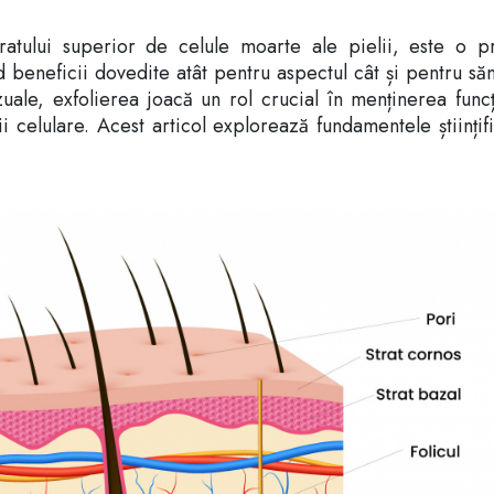
ratului superior de celule moarte ale pielii, este o pr
d beneficii dovedite atât pentru aspectul cât și pentru să
zuale, exfolierea joacă un rol crucial în menținerea func
ii celulare. Acest articol explorează fundamentele științif