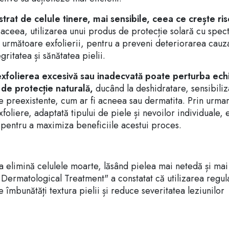
trat de celule tinere, mai sensibile, ceea ce crește ris
 aceea, utilizarea unui produs de protecție solară cu spec
 următoare exfolierii, pentru a preveni deteriorarea cauz
ritatea și sănătatea pielii.
exfolierea excesivă sau inadecvată poate perturba echi
a de protecție naturală,
ducând la deshidratare, sensibiliz
e preexistente, cum ar fi acneea sau dermatita. Prin urma
foliere, adaptată tipului de piele și nevoilor individuale, 
i pentru a maximiza beneficiile acestui proces.
a elimină celulele moarte, lăsând pielea mai netedă și mai
f Dermatological Treatment" a constatat că utilizarea regul
îmbunătăți textura pielii și reduce severitatea leziunilor