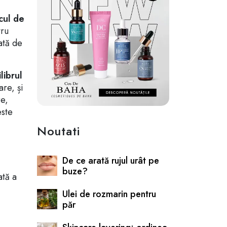
cul de
tru
ată de
librul
are, și
re,
este
Noutati
De ce arată rujul urât pe
buze?
ată a
Ulei de rozmarin pentru
păr