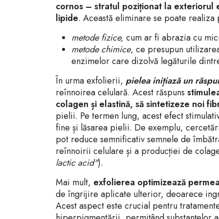
cornos – stratul poziționat la exterioru
lipide
. Această eliminare se poate realiza 
metode fizice,
cum ar fi abrazia cu mic
metode chimice
, ce presupun utilizarea
enzimelor care dizolvă legăturile dintr
În urma exfolierii,
pielea inițiază un răspu
reînnoirea celulară. Acest răspuns
stimule
colagen și elastină, să sintetizeze noi fib
pielii. Pe termen lung, acest efect stimula
fine și lăsarea pielii. De exemplu, cercetăr
pot reduce semnificativ semnele de îmbătrân
reînnoirii celulare și a producției de colage
lactic acid"
).
Mai mult,
exfolierea optimizează permeab
de îngrijire aplicate ulterior, deoarece ing
Acest aspect este crucial pentru tratamentel
hiperpigmentării, permițând substanțelor ac