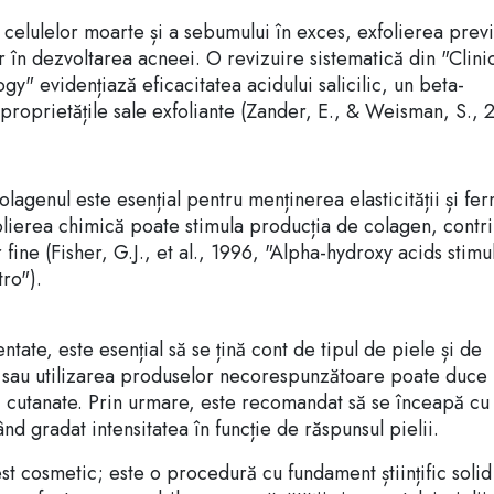
 celulelor moarte și a sebumului în exces, exfolierea prev
r în dezvoltarea acneei. O revizuire sistematică din "Clinic
y" evidențiază eficacitatea acidului salicilic, un beta-
 proprietățile sale exfoliante (Zander, E., & Weisman, S., 
lagenul este esențial pentru menținerea elasticității și ferm
xfolierea chimică poate stimula producția de colagen, contr
or fine (Fisher, G.J., et al., 1996, "Alpha-hydroxy acids stimu
tro").
tate, este esențial să se țină cont de tipul de piele și de
vă sau utilizarea produselor necorespunzătoare poate duce 
ei cutanate. Prin urmare, este recomandat să se înceapă cu
d gradat intensitatea în funcție de răspunsul pielii.
st cosmetic; este o procedură cu fundament științific solid