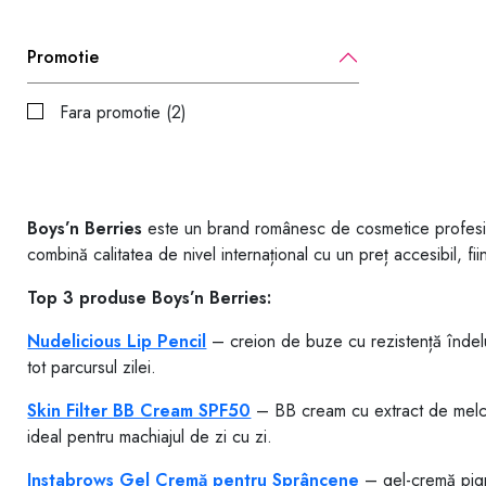
Promotie
Fara promotie (2)
Boys’n Berries
este un brand românesc de cosmetice profesional
combină calitatea de nivel internațional cu un preț accesibil, f
Top 3 produse Boys’n Berries:
Nudelicious Lip Pencil
– creion de buze cu rezistență îndelun
tot parcursul zilei.
Skin Filter BB Cream SPF50
– BB cream cu extract de melc ș
ideal pentru machiajul de zi cu zi.
Instabrows Gel Cremă pentru Sprâncene
– gel-cremă pigme