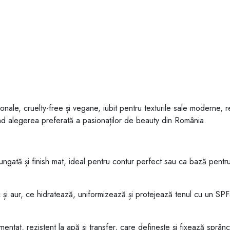
e, cruelty-free și vegane, iubit pentru texturile sale moderne, re
iind alegerea preferată a pasionaților de beauty din România.
gată și finish mat, ideal pentru contur perfect sau ca bază pentru
i aur, ce hidratează, uniformizează și protejează tenul cu un SPF5
ntat, rezistent la apă și transfer, care definește și fixează sprân