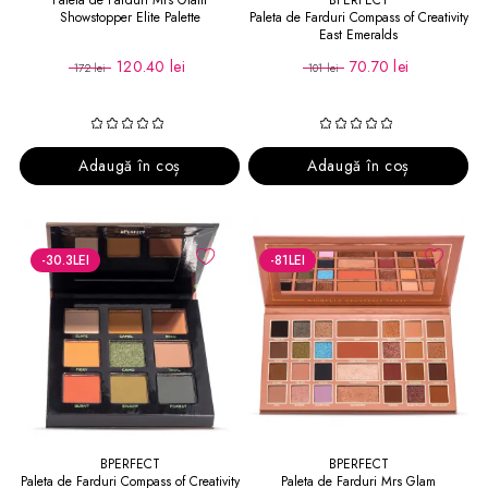
Paleta de Farduri Mrs Glam
BPERFECT
Showstopper Elite Palette
Paleta de Farduri Compass of Creativity
East Emeralds
120.40 lei
70.70 lei
172 lei
101 lei
Adaugă în coș
Adaugă în coș
-30.3
LEI
-81
LEI
BPERFECT
BPERFECT
Paleta de Farduri Compass of Creativity
Paleta de Farduri Mrs Glam