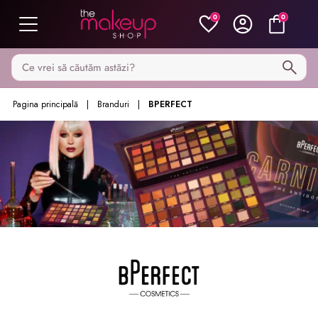
0
0
Caută pe MakeupShop
Pagina principală
Branduri
BPERFECT