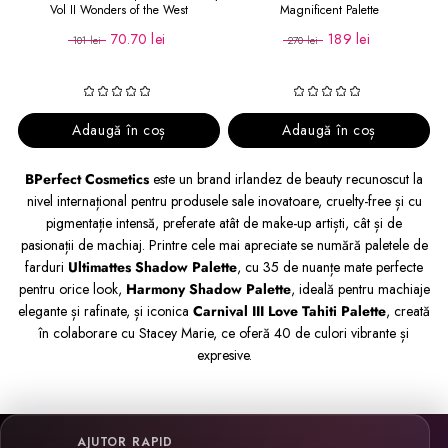
Vol II Wonders of the West
Magnificent Palette
70.70 lei
189 lei
101 lei
270 lei
Adaugă în coș
Adaugă în coș
BPerfect Cosmetics
este un brand irlandez de beauty recunoscut la
nivel internațional pentru produsele sale inovatoare, cruelty-free și cu
pigmentație intensă, preferate atât de make-up artiști, cât și de
pasionații de machiaj. Printre cele mai apreciate se numără paletele de
farduri
Ultimattes Shadow Palette
, cu 35 de nuanțe mate perfecte
pentru orice look,
Harmony Shadow Palette
, ideală pentru machiaje
elegante și rafinate, și iconica
Carnival III Love Tahiti Palette
, creată
în colaborare cu Stacey Marie, ce oferă 40 de culori vibrante și
expresive.
AJUTOR RAPID