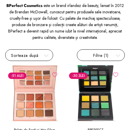
BPerfect Cosmetics
este un brand irlandez de beauty, lansat în 2012
de Brendan McDowell, cunoscut pentru produsele sale inovatoare,
cruelty-free și ușor de folosit. Cu palete de machiaj spectaculoase,
produse de bronzare și colecții create alături de artiști renumiți,
BPerfect a devenit rapid un nume iubit la nivel internațional, apreciat
pentru calitate, diversitate și creativitate.
Sorteaza după
Filtre
(1)
-51.6
LEI
-30.3
LEI