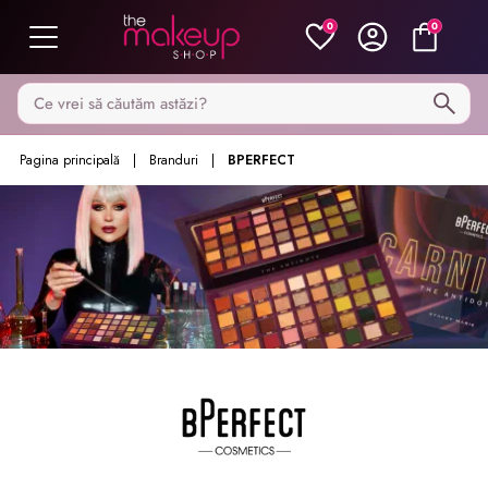
0
0
Caută pe MakeupShop
Pagina principală
Branduri
BPERFECT