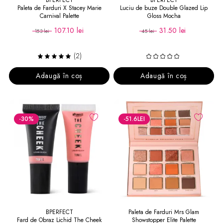
BPERFECT
BPERFECT
Paleta de Farduri X Stacey Marie
Luciu de buze Double Glazed Lip
Carnival Palette
Gloss Mocha
107.10 lei
31.50 lei
153 lei
45 lei
(2)
Adaugă în coș
Adaugă în coș
-30
%
-51.6
LEI
BPERFECT
Paleta de Farduri Mrs Glam
Fard de Obraz Lichid The Cheek
Showstopper Elite Palette