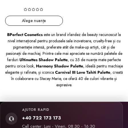
Alege nuanța
BPerfect Cosmetics
este un brand irlandez de beauty recunoscut la
nivel internațional pentru produsele sale inovatoare, cruelty-free și cu
pigmentație intensă, preferate atât de make-up artiști, cât și de
pasionații de machiaj. Printre cele mai apreciate se numără paletele de
farduri
Ultimattes Shadow Palette
, cu 35 de nuanțe mate perfecte
pentru orice look,
Harmony Shadow Palette
, ideală pentru machiaje
elegante și rafinate, și iconica
Carnival III Love Tahiti Palette
, creată
în colaborare cu Stacey Marie, ce oferă 40 de culori vibrante și
expresive.
AJUTOR RAPID
+40 722 173 173
Call center: Luni - Vineri, 08:30 - 16:30