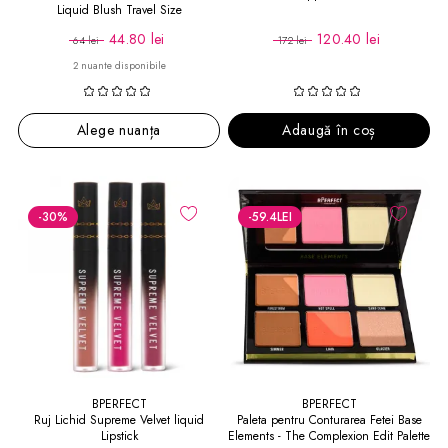
Liquid Blush Travel Size
44.80 lei
120.40 lei
64 lei
172 lei
2 nuante disponibile
Alege nuanța
Adaugă în coș
-30
%
-59.4
LEI
BPERFECT
BPERFECT
Ruj Lichid Supreme Velvet liquid
Paleta pentru Conturarea Fetei Base
Lipstick
Elements - The Complexion Edit Palette