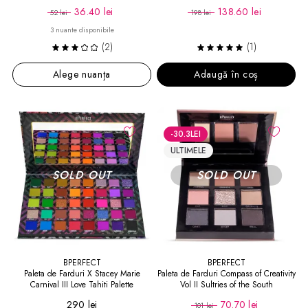
36.40 lei
138.60 lei
52 lei
198 lei
3 nuante disponibile
(2)
(1)
Alege nuanța
Adaugă în coș
-30.3
LEI
ULTIMELE
BPERFECT
BPERFECT
Paleta de Farduri X Stacey Marie
Paleta de Farduri Compass of Creativity
Carnival III Love Tahiti Palette
Vol II Sultries of the South
290 lei
70.70 lei
101 lei