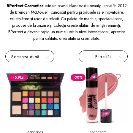
BPerfect Cosmetics
este un brand irlandez de beauty, lansat în 2012
de Brendan McDowell, cunoscut pentru produsele sale inovatoare,
cruelty-free și ușor de folosit. Cu palete de machiaj spectaculoase,
produse de bronzare și colecții create alături de artiști renumiți,
BPerfect a devenit rapid un nume iubit la nivel internațional, apreciat
pentru calitate, diversitate și creativitate.
Sorteaza după
Filtre
(1)
-45.9
LEI
-30
%