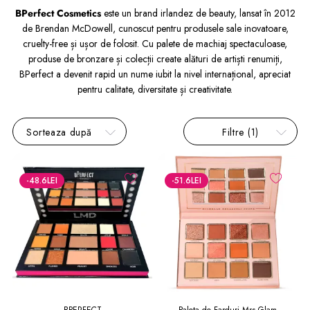
BPerfect Cosmetics
este un brand irlandez de beauty, lansat în 2012
de Brendan McDowell, cunoscut pentru produsele sale inovatoare,
cruelty-free și ușor de folosit. Cu palete de machiaj spectaculoase,
produse de bronzare și colecții create alături de artiști renumiți,
BPerfect a devenit rapid un nume iubit la nivel internațional, apreciat
pentru calitate, diversitate și creativitate.
Sorteaza după
Filtre
(1)
-48.6
LEI
-51.6
LEI