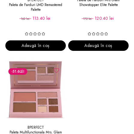
BPERFECT
Paleta de Farduri Mrs Glam
Paleta de Farduri LMD Remastered
Showstopper Elite Palette
Palette
113.40 lei
120.40 lei
162 lei
172 lei
Adaugă în coș
Adaugă în coș
-51.6
LEI
BPERFECT
Paleta Multifunctionala Mrs. Glam