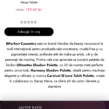
Alessa Palette
120.40 lei
172 lei
Adaugă în coș
BPerfect Cosmetics
este un brand irlandez de beauty recunoscut la
nivel internațional pentru produsele sale inovatoare, cruelty-free și cu
pigmentație intensă, preferate atât de make-up artiști, cât și de
pasionații de machiaj. Printre cele mai apreciate se numără paletele de
farduri
Ultimattes Shadow Palette
, cu 35 de nuanțe mate perfecte
pentru orice look,
Harmony Shadow Palette
, ideală pentru machiaje
elegante și rafinate, și iconica
Carnival III Love Tahiti Palette
, creată
în colaborare cu Stacey Marie, ce oferă 40 de culori vibrante și
expresive.
AJUTOR RAPID