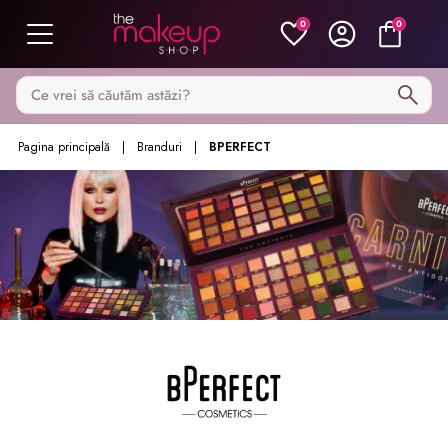
0
0
Caută pe MakeupShop
Pagina principală
Branduri
BPERFECT