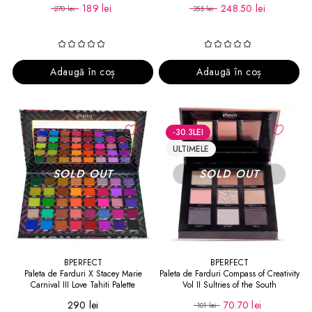
189 lei
248.50 lei
270 lei
355 lei
Adaugă în coș
Adaugă în coș
-30.3
LEI
ULTIMELE
BPERFECT
BPERFECT
Paleta de Farduri X Stacey Marie
Paleta de Farduri Compass of Creativity
Carnival III Love Tahiti Palette
Vol II Sultries of the South
290 lei
70.70 lei
101 lei