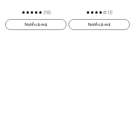
(10)
(1)
Notifică-mă
Notifică-mă
BPERFECT
Iluminator Polar Vortex Radiant
Highlight for Face & Body
112 lei