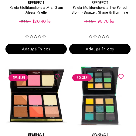
BPERFECT
BPERFECT
Paleta Multifunctionala Mrs. Glam
Paleta Multifunctionala The Perfect
Alessa Palette
Storm - Bronzer, Shade & Illuminate
120.40 lei
98.70 lei
172 lei
141 lei
Adaugă în coș
Adaugă în coș
-59.4
LEI
-30.3
LEI
BPERFECT
BPERFECT