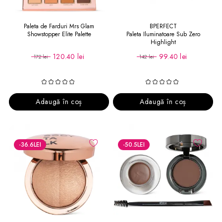
Paleta de Farduri Mrs Glam
BPERFECT
Showstopper Elite Palette
Paleta Iluminatoare Sub Zero
Highlight
120.40 lei
99.40 lei
172 lei
142 lei
Adaugă în coș
Adaugă în coș
-36.6
LEI
-50.5
LEI