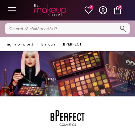
0
0
Caută pe MakeupShop
Pagina principală
Branduri
BPERFECT