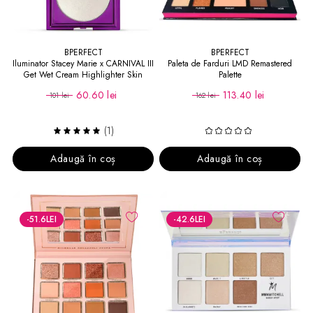
BPERFECT
BPERFECT
Iluminator Stacey Marie x CARNIVAL III
Paleta de Farduri LMD Remastered
Get Wet Cream Highlighter Skin
Palette
Sheen
60.60 lei
113.40 lei
101 lei
162 lei
(1)
Adaugă în coș
Adaugă în coș
-51.6
LEI
-42.6
LEI