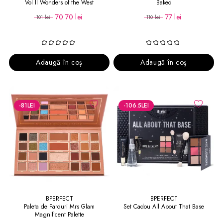
Vol II Wonders of the West
Baked
70.70 lei
77 lei
101 lei
110 lei
Adaugă în coș
Adaugă în coș
-81
LEI
-106.5
LEI
BPERFECT
BPERFECT
Paleta de Farduri Mrs Glam
Set Cadou All About That Base
Magnificent Palette