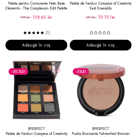
Paleta pentru Conturarea Fetei Base
Paleta de Farduri Compass of Creativity
Elements - The Complexion Edit Palette
East Emeralds
138.60 lei
70.70 lei
198 lei
101 lei
(1)
Adaugă în coș
Adaugă în coș
-30.3
LEI
-33
LEI
BPERFECT
BPERFECT
Paleta de Farduri Compass of Creativity
Pudra Bronzanta Fahrenheit Bronzer