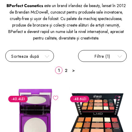
BPerfect Cosmetics
este un brand irlandez de beauty, lansat în 2012
de Brendan McDowell, cunoscut pentru produsele sale inovatoare,
cruelty-free și ușor de folosit. Cu palete de machiaj spectaculoase,
produse de bronzare și colecții create alături de artiști renumiți,
BPerfect a devenit rapid un nume iubit la nivel internațional, apreciat
pentru calitate, diversitate și creativitate.
Sorteaza după
Filtre
(1)
1
2
>
-40.4
LEI
-48.6
LEI