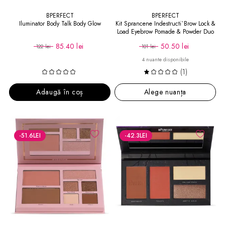
BPERFECT
BPERFECT
Iluminator Body Talk Body Glow
Kit Sprancene Indestructi`Brow Lock &
Load Eyebrow Pomade & Powder Duo
85.40 lei
50.50 lei
122 lei
101 lei
4 nuante disponibile
(1)
Adaugă în coș
Alege nuanța
-51.6
LEI
-42.3
LEI