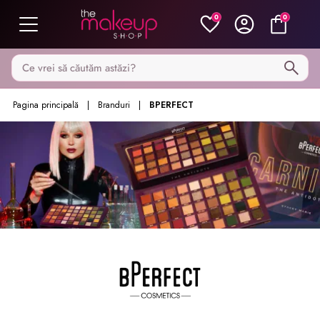
0
0
Caută pe MakeupShop
Pagina principală
Branduri
BPERFECT