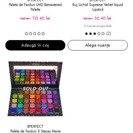
BPERFECT
BPERFECT
Paleta de Farduri LMD Remastered
Ruj Lichid Supreme Velvet liquid
Palette
Lipstick
113.40 lei
36.40 lei
162 lei
52 lei
2 nuante disponibile
(2)
Adaugă în coș
Alege nuanța
BPERFECT
Paleta de Farduri X Stacey Marie