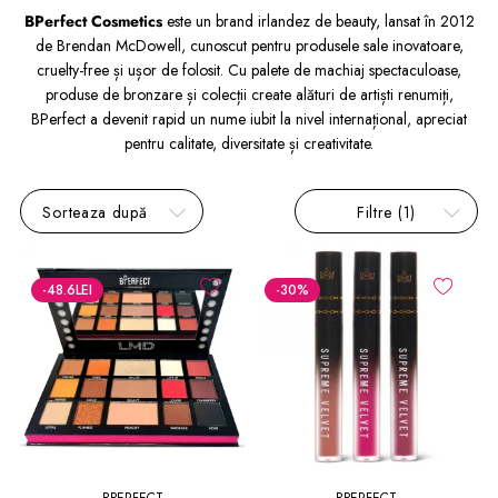
BPerfect Cosmetics
este un brand irlandez de beauty, lansat în 2012
de Brendan McDowell, cunoscut pentru produsele sale inovatoare,
cruelty-free și ușor de folosit. Cu palete de machiaj spectaculoase,
produse de bronzare și colecții create alături de artiști renumiți,
BPerfect a devenit rapid un nume iubit la nivel internațional, apreciat
pentru calitate, diversitate și creativitate.
Sorteaza după
Filtre
(1)
-48.6
LEI
-30
%