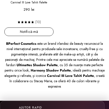
Carnival III Love Tahiti Palette
290 lei
(10)
Notifică-mă
BPerfect Cosmetics
este un brand irlandez de beauty recunoscut la
nivel internațional pentru produsele sale inovatoare, cruelty-free și cu
pigmentație intensă, preferate atât de make-up artiști, cât și de
pasionații de machiaj. Printre cele mai apreciate se numără paletele de
farduri
Ultimattes Shadow Palette
, cu 35 de nuanțe mate perfecte
pentru orice look,
Harmony Shadow Palette
, ideală pentru machiaje
elegante și rafinate, și iconica
Carnival III Love Tahiti Palette
, creată
în colaborare cu Stacey Marie, ce oferă 40 de culori vibrante și
expresive.
AJUTOR RAPID