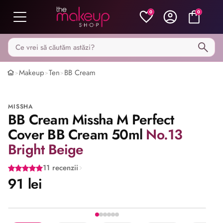
0
0
Caută pe MakeupShop
Makeup
Ten
BB Cream
>
>
>
MISSHA
BB Cream Missha M Perfect
Cover BB Cream 50ml
No.13
Bright Beige
11 recenzii
91 lei
Stoc epuizat
Imaginea 1 din 6
Share