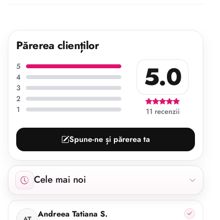
Părerea clienților
5.0
5
4
3
2
1
11 recenzii
Spune-ne și părerea ta
Afișăm 11 recenzii începând cu cele mai noi.
Cele mai noi
Andreea Tatiana S.
AT