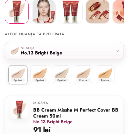
ALEGE NUANȚA TA PREFERATĂ
Selectează nuanța
NUANȚA
No.13 Bright Beige
No.13 Bright Beige
No. 25 Warm Beige
No.21 Light Beige
No.23 Natural Beige
No.27 Honey Beig
Epuizat
Epuizat
Epuizat
Epuizat
Epuizat
MISSHA
BB Cream Missha M Perfect Cover BB
Cream 50ml
No.13 Bright Beige
91 lei