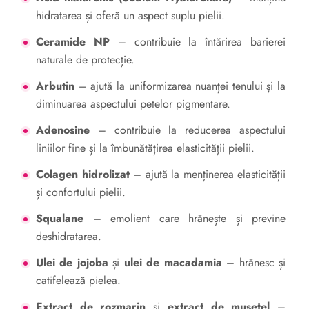
hidratarea și oferă un aspect suplu pielii.
Ceramide NP
– contribuie la întărirea barierei
naturale de protecție.
Arbutin
– ajută la uniformizarea nuanței tenului și la
diminuarea aspectului petelor pigmentare.
Adenosine
– contribuie la reducerea aspectului
liniilor fine și la îmbunătățirea elasticității pielii.
Colagen hidrolizat
– ajută la menținerea elasticității
și confortului pielii.
Squalane
– emolient care hrănește și previne
deshidratarea.
Ulei de jojoba
și
ulei de macadamia
– hrănesc și
catifelează pielea.
Extract de rozmarin
și
extract de mușețel
–