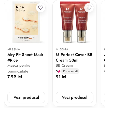
MISSHA
MISSHA
MISS
Airy Fit Sheet Mask
M Perfect Cover BB
Airy 
#Rice
Cream 50ml
Gree
Masca pentru
BB Cream
Masca
5.99 
Luminozitate
5
11 recenzii
7.99 lei
91 lei
Vezi produsul
Vezi produsul
V