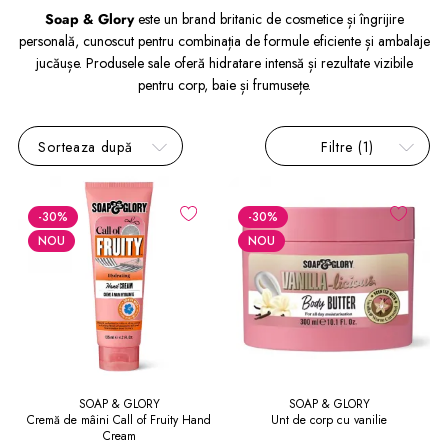
Soap & Glory
este un brand britanic de cosmetice și îngrijire
personală, cunoscut pentru combinația de formule eficiente și ambalaje
jucăușe. Produsele sale oferă hidratare intensă și rezultate vizibile
pentru corp, baie și frumusețe.
Sorteaza după
Filtre
(1)
-30
%
-30
%
NOU
NOU
SOAP & GLORY
SOAP & GLORY
Cremă de mâini Call of Fruity Hand
Unt de corp cu vanilie
Cream