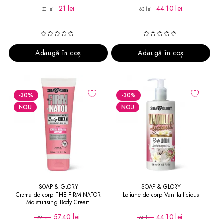
21 lei
44.10 lei
30 lei
63 lei
Adaugă în coș
Adaugă în coș
-30
%
-30
%
NOU
NOU
SOAP & GLORY
SOAP & GLORY
Crema de corp THE FIRMINATOR
Lotiune de corp Vanilla-licious
Moisturising Body Cream
57.40 lei
44.10 lei
82 lei
63 lei