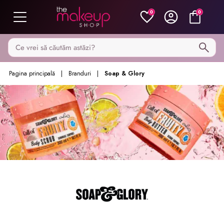
0
0
Caută pe MakeupShop
Pagina principală
Branduri
Soap & Glory