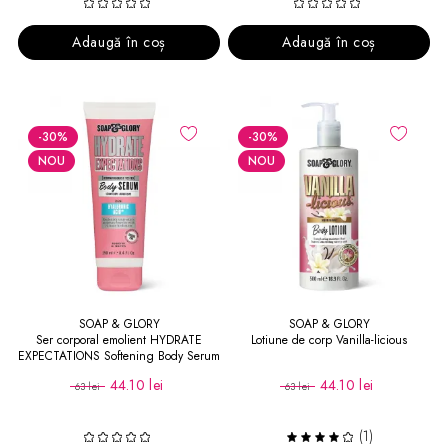
Adaugă în coș
Adaugă în coș
-30
%
-30
%
NOU
NOU
SOAP & GLORY
SOAP & GLORY
Ser corporal emolient HYDRATE
Lotiune de corp Vanilla-licious
EXPECTATIONS Softening Body Serum
44.10 lei
44.10 lei
63 lei
63 lei
(1)