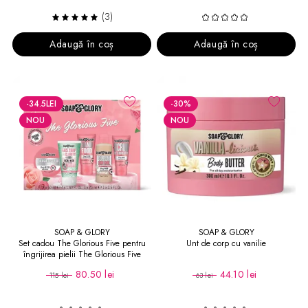
(3)
Adaugă în coș
Adaugă în coș
-34.5
LEI
-30
%
NOU
NOU
SOAP & GLORY
SOAP & GLORY
Set cadou The Glorious Five pentru
Unt de corp cu vanilie
îngrijirea pielii The Glorious Five
80.50 lei
44.10 lei
115 lei
63 lei