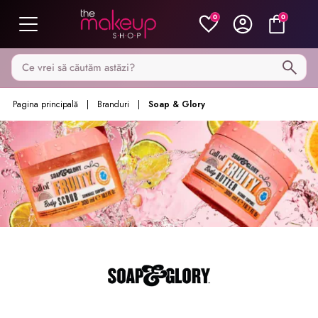
0
0
Caută pe MakeupShop
Pagina principală
Branduri
Soap & Glory