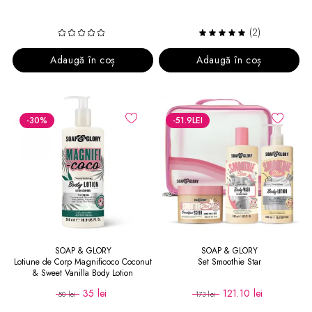
(2)
Adaugă în coș
Adaugă în coș
-30
%
-51.9
LEI
SOAP & GLORY
SOAP & GLORY
Lotiune de Corp Magnificoco Coconut
Set Smoothie Star
& Sweet Vanilla Body Lotion
35 lei
121.10 lei
50 lei
173 lei