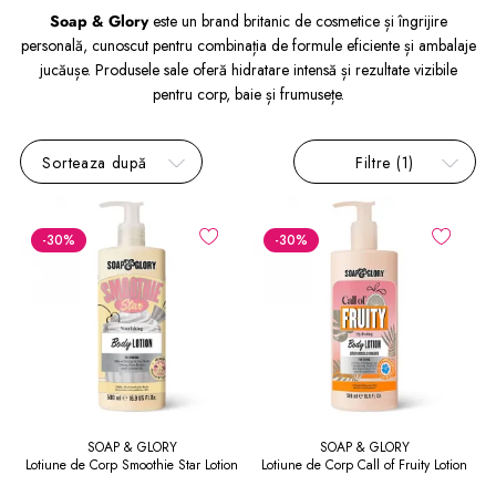
Soap & Glory
este un brand britanic de cosmetice și îngrijire
personală, cunoscut pentru combinația de formule eficiente și ambalaje
jucăușe. Produsele sale oferă hidratare intensă și rezultate vizibile
pentru corp, baie și frumusețe.
Sorteaza după
Filtre
(1)
-30
%
-30
%
SOAP & GLORY
SOAP & GLORY
Lotiune de Corp Smoothie Star Lotion
Lotiune de Corp Call of Fruity Lotion