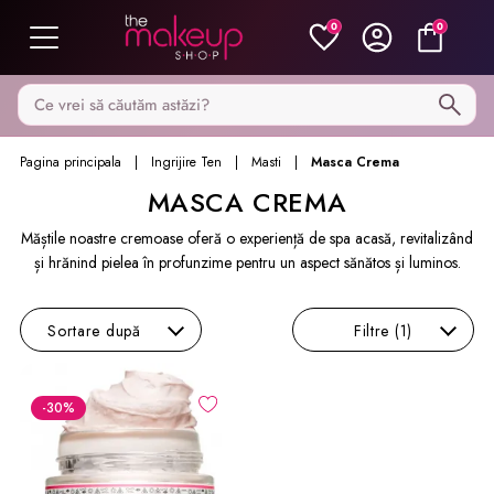
0
0
Caută pe MakeupShop
Pagina principala
Ingrijire Ten
Masti
Masca Crema
MASCA CREMA
Măștile noastre cremoase oferă o experiență de spa acasă, revitalizând
și hrănind pielea în profunzime pentru un aspect sănătos și luminos.
Sortare
după
Filtre
(1)
-30
%