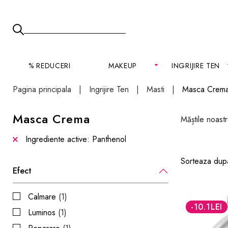
% REDUCERI
MAKEUP
INGRIJIRE TEN
Pagina principala
Ingrijire Ten
Masti
Masca Crem
Masca Crema
Măștile noast
Ingrediente active: Panthenol
Sorteaza dup
Efect
Calmare
(1)
-10.1
LEI
Luminos
(1)