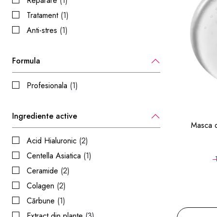
Reparare
(1)
Tratament
(1)
Anti-stres
(1)
Formula
Profesionala
(1)
Ingrediente active
Masca d
Acid Hialuronic
(2)
Centella Asiatica
(1)
Ceramide
(2)
Colagen
(2)
Cărbune
(1)
Extract din plante
(3)