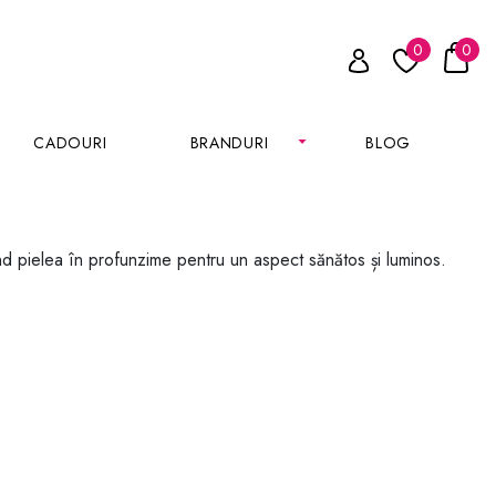
0
0
CADOURI
BRANDURI
BLOG
nd pielea în profunzime pentru un aspect sănătos și luminos.