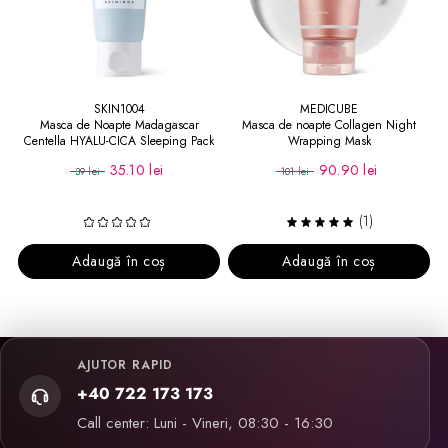
SKIN1004
MEDICUBE
Masca de Noapte Madagascar
Masca de noapte Collagen Night
Centella HYALU-CICA Sleeping Pack
Wrapping Mask
30 ml
35.10 lei
90.90 lei
39 lei
101 lei
(1)
Adaugă în coș
Adaugă în coș
AJUTOR RAPID
+40 722 173 173
Call center: Luni - Vineri, 08:30 - 16:30