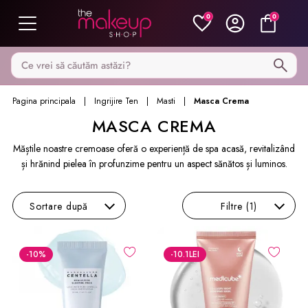
0
0
Caută pe MakeupShop
Pagina principala
Ingrijire Ten
Masti
Masca Crema
MASCA CREMA
Măștile noastre cremoase oferă o experiență de spa acasă, revitalizând
și hrănind pielea în profunzime pentru un aspect sănătos și luminos.
Sortare
după
Filtre
(1)
-10
%
-10.1
LEI