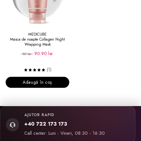
MEDICUBE
Masca de noapte Collagen Night
Wrapping Mask
90.90 lei
101 lei
(1)
Adaugă în coș
AJUTOR RAPID
+40 722 173 173
Call center: Luni - Vineri, 08:30 - 16:30