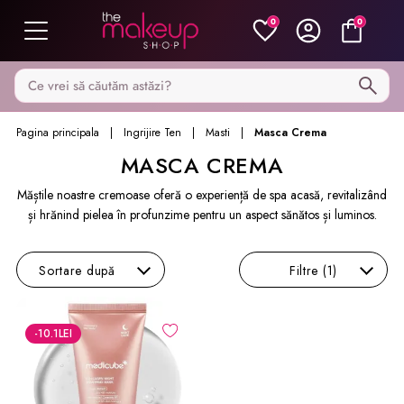
0
0
Caută pe MakeupShop
Pagina principala
Ingrijire Ten
Masti
Masca Crema
MASCA CREMA
Măștile noastre cremoase oferă o experiență de spa acasă, revitalizând
și hrănind pielea în profunzime pentru un aspect sănătos și luminos.
Sortare
după
Filtre
(1)
-10.1
LEI