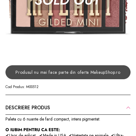
Produsul nu mai face parte din oferta MakeupShop.ro
Cod Produs:
M00512
DESCRIERE PRODUS
Paleta cu
6 nuante de fard compact,
intens pigmentat.
O IUBIM PENTRU CA ESTE:
✔Usor de aplicat
✔Made in USA
✔Netestata pe animale
✔Ultra-