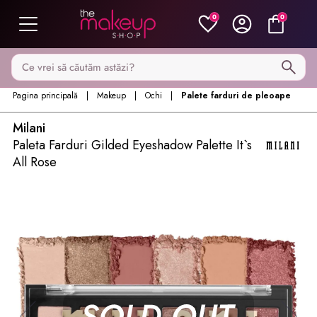
0
0
Caută pe MakeupShop
Pagina principală
Makeup
Ochi
Palete farduri de pleoape
Milani
Paleta Farduri Gilded Eyeshadow Palette It`s
All Rose