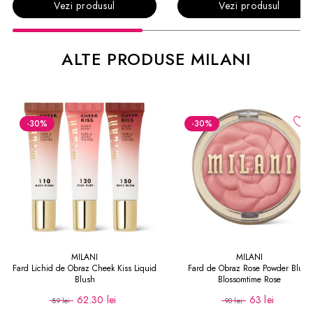
Vezi produsul
Vezi produsul
ALTE PRODUSE MILANI
-30
%
-30
%
MILANI
MILANI
Fard Lichid de Obraz Cheek Kiss Liquid
Fard de Obraz Rose Powder Blush
Blush
Blossomtime Rose
62.30 lei
63 lei
89 lei
90 lei