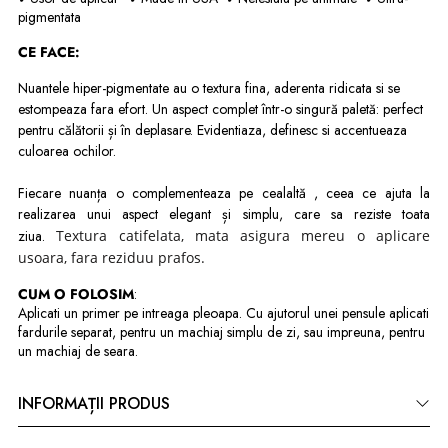
pigmentata
CE FACE:
N
uantele hiper-pigmentate au o textura fina, aderenta ridicata si se
estompeaza fara efort.
Un aspect complet într-o singură paletă: perfect
pentru călătorii și în deplasare. E
videntiaza, definesc si accentueaza
culoarea ochilor.
Fiecare nuanța o complementeaza pe cealaltă , ceea ce ajuta la
realizarea unui aspect elegant și simplu, care sa reziste toata
ziua.
Textura catifelata, mata asigura mereu o aplicare
usoara, fara reziduu prafos.
CUM O FOLOSIM
:
Aplicati un primer pe intreaga pleoapa. Cu ajutorul unei pensule aplicati
fardurile separat, pentru un machiaj simplu de zi, sau impreuna, pentru
un machiaj de seara.
INFORMAȚII PRODUS